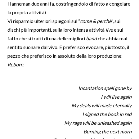
Hanneman due anni fa, costringendolo di fatto a congelare
la propria attività)
.
Vi risparmio ulteriori spiegoni sul “
come & perchè
“, sui
dischi più importanti, sulla loro intensa attività
live
e sul
fatto che si tratti di una delle migliori
band
che abbia mai
sentito suonare dal vivo. E preferisco evocare, piuttosto, il
pezzo che preferisco in assoluto della loro produzione:
Reborn
.
Incantation spell gone by
I will live again
My deals will made eternally
I signed the book in red
My rage will be unleashed again
Burning the next morn