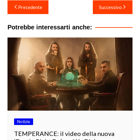
Navigazione
Precedente
Successivo
articoli
Potrebbe interessarti anche:
Notizie
TEMPERANCE: il video della nuova