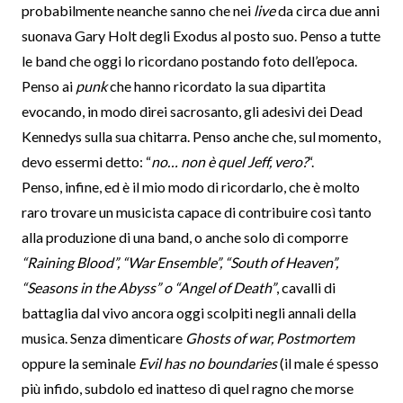
probabilmente neanche sanno che nei
live
da circa due anni
suonava Gary Holt degli Exodus al posto suo. Penso a tutte
le band che oggi lo ricordano postando foto dell’epoca.
Penso ai
punk
che hanno ricordato la sua dipartita
evocando, in modo direi sacrosanto, gli adesivi dei Dead
Kennedys sulla sua chitarra. Penso anche che, sul momento,
devo essermi detto: “
no… non è quel Jeff, vero?
“.
Penso, infine, ed è il mio modo di ricordarlo, che è molto
raro trovare un musicista capace di contribuire così tanto
alla produzione di una band, o anche solo di comporre
“Raining Blood”, “War Ensemble”, “South of Heaven”,
“Seasons in the Abyss” o “Angel of Death”
, cavalli di
battaglia dal vivo ancora oggi scolpiti negli annali della
musica. Senza dimenticare
Ghosts of war, Postmortem
oppure la seminale
Evil has no boundaries
(il male é spesso
più infido, subdolo ed inatteso di quel ragno che morse