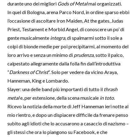
durante uno dei migliori
Gods of Metal
mai organizzati.
In quel di Bologna, arena Parco Nord, in ordine sparso ebbi
l’occasione di ascoltare Iron Maiden, At the gates, Judas
Priest, Testament e Morbid Angel, di conoscere un po’ di
gente musicalmente
integra
, di spalmarmi sotto il sole a
colpi di bionde medie per poi precipitarmi, al momento del
loro arrivo e senza un minimo di
prudenza
, sotto il palco,
calpestato allegramente dalla folla fin dall’introduttiva
“
Darkness of Christ
“. Solo per vedere da vicino Araya,
Hanneman, King e Lombardo.
Slayer: una delle band più importanti di tutto il
thrash
metal
e, per estensione, della scena musicale
in toto
.
Ricevo la notizia della morte di Jeff Hanneman ieri notte al
mio rientro, e dopo un dispiacere difficile da frenare penso
subito agli idioti che lo accusarono a casaccio di nazismo –
gli stessi che ora lo piangono su Facebook, e che