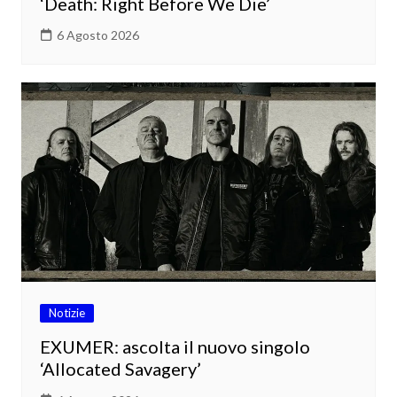
‘Death: Right Before We Die’
6 Agosto 2026
Notizie
EXUMER: ascolta il nuovo singolo
‘Allocated Savagery’