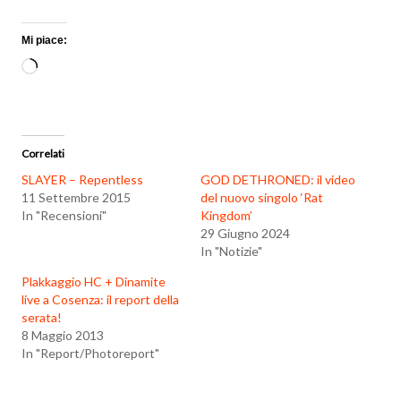
Mi piace:
Caricamento
in
corso…
Correlati
SLAYER – Repentless
GOD DETHRONED: il video
11 Settembre 2015
del nuovo singolo ‘Rat
In "Recensioni"
Kingdom’
29 Giugno 2024
In "Notizie"
Plakkaggio HC + Dinamite
live a Cosenza: il report della
serata!
8 Maggio 2013
In "Report/Photoreport"