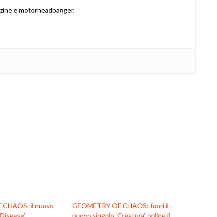
azine e motorheadbanger.
CHAOS: il nuovo
GEOMETRY OF CHAOS: fuori il
Disease’
nuovo singolo ‘Creatura’, online il