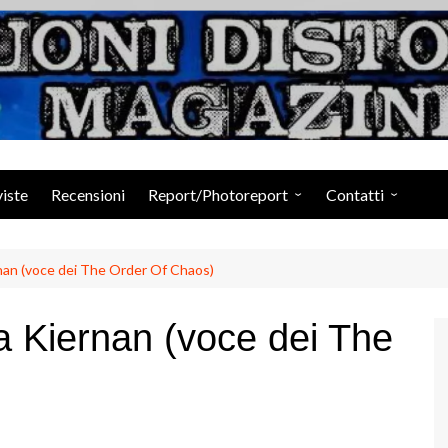
Suoni Distorti Ma
viste
Recensioni
Report/Photoreport
Contatti
Photogallery da Facebook
Staff
nan (voce dei The Order Of Chaos)
a Kiernan (voce dei The