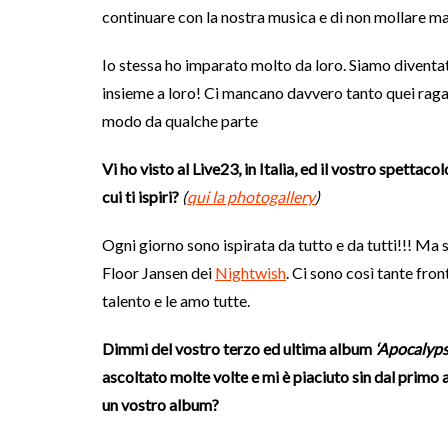
continuare con la nostra musica e di non mollare ma
Io stessa ho imparato molto da loro. Siamo diventa
insieme a loro! Ci mancano davvero tanto quei ragaz
modo da qualche parte
Vi ho visto al Live23, in Italia, ed il vostro spettac
cui ti ispiri?
(
qui la photogallery
)
Ogni giorno sono ispirata da tutto e da tutti!!! Ma s
Floor Jansen dei
Nightwish
. Ci sono così tante fro
talento e le amo tutte.
Dimmi del vostro terzo ed ultima album
‘Apocalyp
ascoltato molte volte e mi è piaciuto sin dal primo
un vostro album?