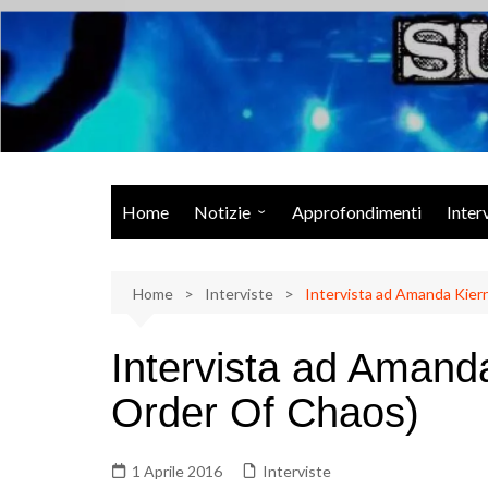
Salta
al
contenuto
Musica Rock, Metal, Punk e varie sonorità alternative
Home
Notizie
Approfondimenti
Inter
Rock Talk
Home
Eventi
Interviste
Intervista ad Amanda Kier
Video
Intervista ad Amand
Libri
Order Of Chaos)
1 Aprile 2016
Interviste