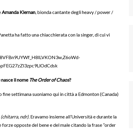
e
Amanda Kiernan
, bionda cantante degli heavy / power /
 Panetta ha fatto una chiacchierata con la singer, di cui vi
e nasce il nome
The Order of Chaos
?
to fine settimana suoniamo qui in città a Edmonton (Canada)
n
(chitarra, ndr)
. Eravamo insieme all’Università e durante la
le forze opposte del bene e del male citando la frase “order