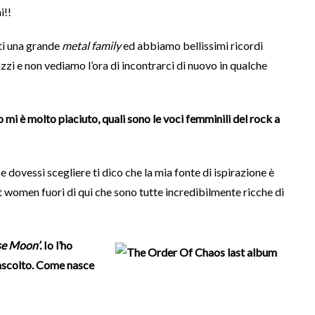
i!!
ti una grande
metal family
ed abbiamo bellissimi ricordi
zi e non vediamo l’ora di incontrarci di nuovo in qualche
olo mi è molto piaciuto, quali sono le voci femminili del rock a
e dovessi scegliere ti dico che la mia fonte di ispirazione è
nt women fuori di qui che sono tutte incredibilmente ricche di
se Moon’
. Io l’ho
 ascolto. Come nasce