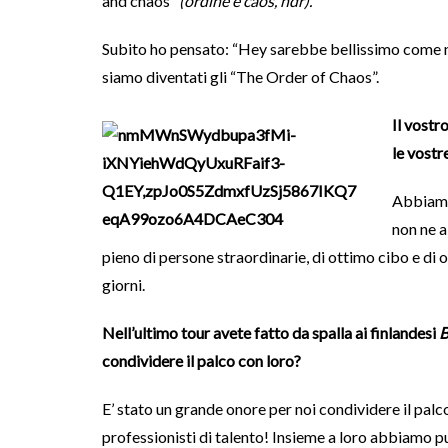
and chaos”
(ordine e caos, ndr).
Subito ho pensato: “Hey sarebbe bellissimo come n
siamo diventati gli “The Order of Chaos”.
Il vostr
le vostr
Abbiamo 
non ne 
pieno di persone straordinarie, di ottimo cibo e di 
giorni.
Nell’ultimo tour avete fatto da spalla ai finlandesi
B
condividere il palco con loro?
E’ stato un grande onore per noi condividere il pal
professionisti di talento! Insieme a loro abbiamo pu