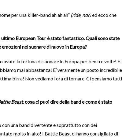
ome per una killer-band ah ah ah”
(ride, ndr)
ed ecco che
o ultimo European Tour è stato fantastico. Quali sono state
e emozioni nel suonare di nuovo in Europa?
avuto la fortuna di suonare in Europa per ben tre volte! E
abbiamo mai abbastanza! E’ veramente un posto incredibile
ottima birra! Non vediamo l’ora di tornare. Ci pensiamo tutti
attle Beast
, cosa ci puoi dire della band e come è stato
co con una band divertente e soprattutto con dei
ntato molto in alto! I Battle Beast ci hanno consigliato di