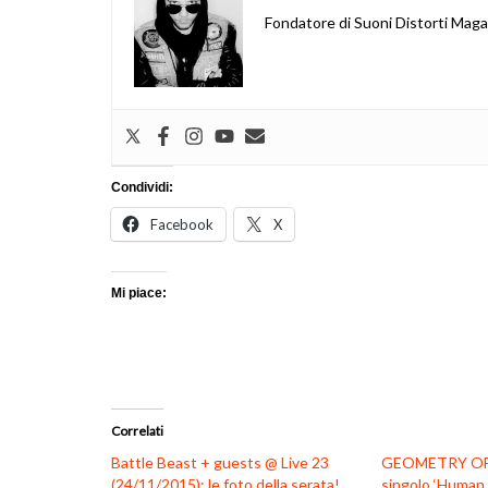
Fondatore di Suoni Distorti Mag
Condividi:
Facebook
X
Mi piace:
Correlati
Battle Beast + guests @ Live 23
GEOMETRY OF 
(24/11/2015): le foto della serata!
singolo ‘Human 