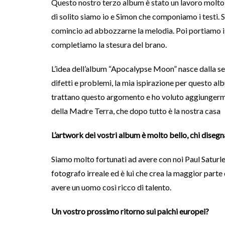
Questo nostro terzo album è stato un lavoro molto 
di solito siamo io e Simon che componiamo i testi. S
comincio ad abbozzarne la melodia. Poi portiamo il 
completiamo la stesura del brano.
L’idea dell’album “Apocalypse Moon” nasce dalla sen
difetti e problemi, la mia ispirazione per questo al
trattano questo argomento e ho voluto aggiungermi 
della Madre Terra, che dopo tutto è la nostra casa
L’artwork dei vostri album è molto bello, chi disegn
Siamo molto fortunati ad avere con noi Paul Saturley
fotografo irreale ed è lui che crea la maggior parte
avere un uomo così ricco di talento.
Un vostro prossimo ritorno sui palchi europei?