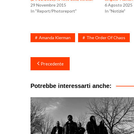
29 Novembre 2015
6 Agosto 2025
In "Report/Photoreport"
In "Notizie"
Amanda Kierman
The Order Of Chaos
Navigazione
Precedente
articoli
Potrebbe interessarti anche: