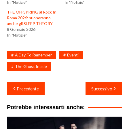
In "Notizie"
In "Notizie"
THE OFFSPRING al Rock In
Roma 2026: suoneranno
anche gli SLEEP THEORY
8 Gennaio 2026
In "Notizie"
A Day To Remember
Eventi
The Ghost Inside
Navigazione
Precedente
Successivo
articoli
Potrebbe interessarti anche: