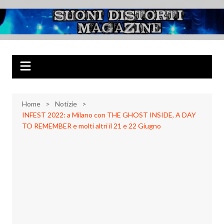
Salta
al
Suoni Distorti
Musica Rock, Metal, Punk e varie sonorità alternative
contenuto
Magazine
Home
Notizie
INFEST 2022: a Milano con THE GHOST INSIDE, A DAY
TO REMEMBER e molti altri il 21 e 22 Giugno