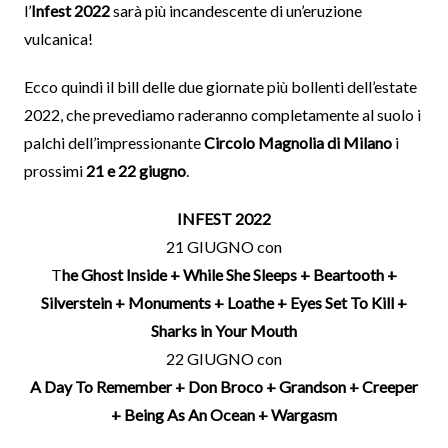
l’
Infest 2022
sarà più incandescente di un’eruzione
vulcanica!
Ecco quindi il bill delle due giornate più bollenti dell’estate
2022, che prevediamo raderanno completamente al suolo i
palchi dell’impressionante
Circolo Magnolia di Milano
i
prossimi
21 e 22 giugno
.
INFEST 2022
21 GIUGNO con
T
he Ghost Inside + While She Sleeps + Beartooth +
Silverstein + Monuments + Loathe + Eyes Set To Kill +
Sharks in Your Mouth
22 GIUGNO con
A Day To Remember + Don Broco + Grandson + Creeper
+ Being As An Ocean + Wargasm