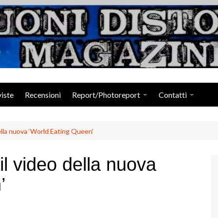
Suoni Distorti Ma
viste
Recensioni
Report/Photoreport
Contatti
Photogallery da Facebook
Staff
la nuova ‘World Eating Queen’
 video della nuova
’