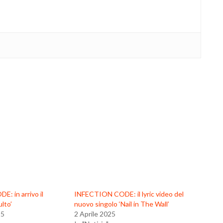
: in arrivo il
INFECTION CODE: il lyric video del
lto’
nuovo singolo ‘Nail in The Wall’
25
2 Aprile 2025