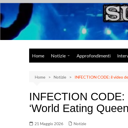
Salta
al
contenuto
Musica Rock, Metal, Punk e varie sonorità alternative
Home
Notizie
Approfondimenti
Inter
Rock Talk
Home
Eventi
Notizie
INFECTION CODE: il video del
Video
INFECTION CODE: il
Libri
‘World Eating Queen
21 Maggio 2026
Notizie