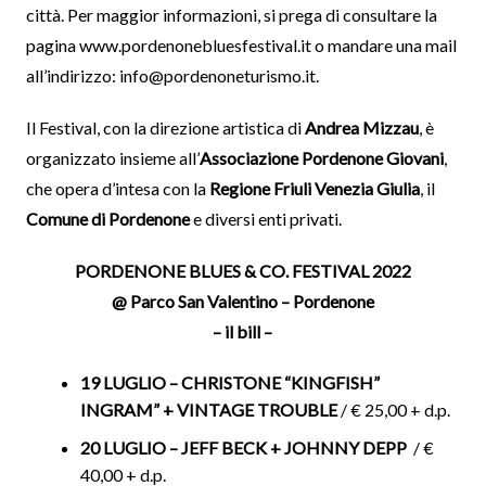
città. Per maggior informazioni, si prega di consultare la
pagina www.pordenonebluesfestival.it o mandare una mail
all’indirizzo: info@pordenoneturismo.it.
Il Festival, con la direzione artistica di
Andrea Mizzau
, è
organizzato insieme all’
Associazione Pordenone Giovani
,
che opera d’intesa con la
Regione Friuli Venezia Giulia
, il
Comune di Pordenone
e diversi enti privati.
PORDENONE BLUES & CO. FESTIVAL 2022
@ Parco San Valentino – Pordenone
– il bill –
19 LUGLIO – CHRISTONE “KINGFISH”
INGRAM” + VINTAGE TROUBLE
/ € 25,00 + d.p.
20 LUGLIO – JEFF BECK + JOHNNY DEPP
/ €
40,00 + d.p.