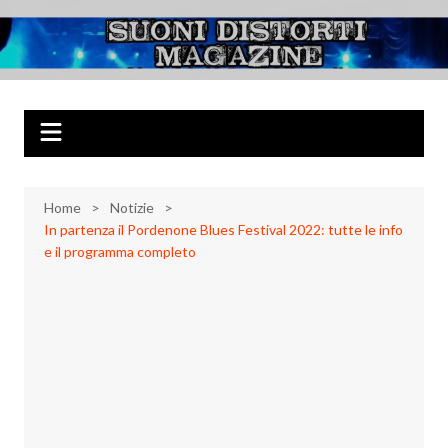
Salta
al
Suoni Distorti
Musica Rock, Metal, Punk e varie sonorità alternative
contenuto
Magazine
Home
Notizie
In partenza il Pordenone Blues Festival 2022: tutte le info
e il programma completo