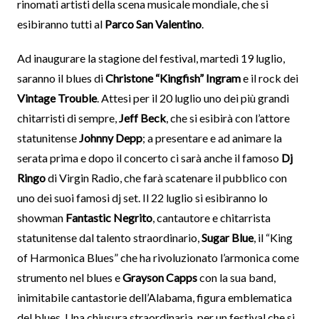
rinomati artisti della scena musicale mondiale, che si
esibiranno tutti al
Parco San Valentino
.
Ad inaugurare la stagione del festival, martedì 19 luglio,
saranno il blues di
Christone “Kingfish” Ingram
e il rock dei
Vintage Trouble
. Attesi per il 20 luglio uno dei più grandi
chitarristi di sempre,
Jeff Beck
, che si esibirà con l’attore
statunitense
Johnny Depp
; a presentare e ad animare la
serata prima e dopo il concerto ci sarà anche il famoso
Dj
Ringo
di Virgin Radio, che farà scatenare il pubblico con
uno dei suoi famosi dj set. Il 22 luglio si esibiranno lo
showman
Fantastic Negrito
, cantautore e chitarrista
statunitense dal talento straordinario,
Sugar Blue
, il “King
of Harmonica Blues” che ha rivoluzionato l’armonica come
strumento nel blues e
Grayson Capps
con la sua band,
inimitabile cantastorie dell’Alabama, figura emblematica
del blues. Una chiusura straordinaria, per un festival che si