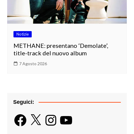
Notizie
METHANE: presentano ‘Demolate’,
title-track del nuovo album
7 Agosto 2026
Seguici:
Facebook
X
Instagram
YouTube