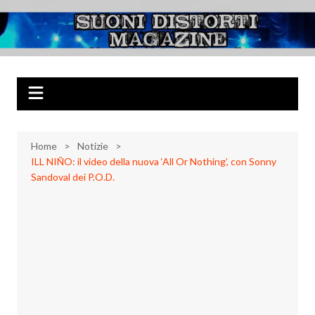
Salta
al
Suoni Distorti
Musica Rock, Metal, Punk e varie sonorità alternative
contenuto
Magazine
Home
Notizie
ILL NIÑO: il video della nuova ‘All Or Nothing’, con Sonny
Sandoval dei P.O.D.