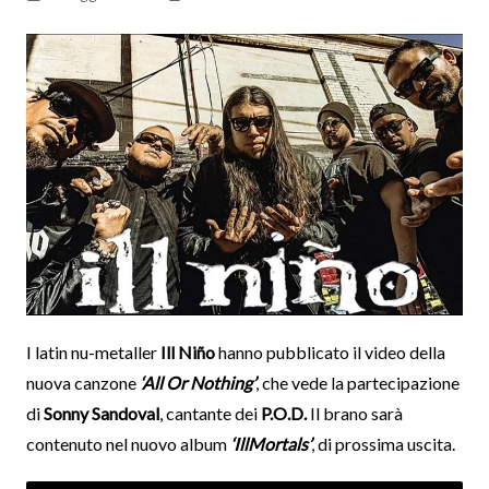
I latin nu-metaller
Ill Niño
hanno pubblicato il video della
nuova canzone
‘All Or Nothing’
, che vede la partecipazione
di
Sonny Sandoval
, cantante dei
P.O.D.
Il brano sarà
contenuto nel nuovo album
‘IllMortals’
, di prossima uscita.