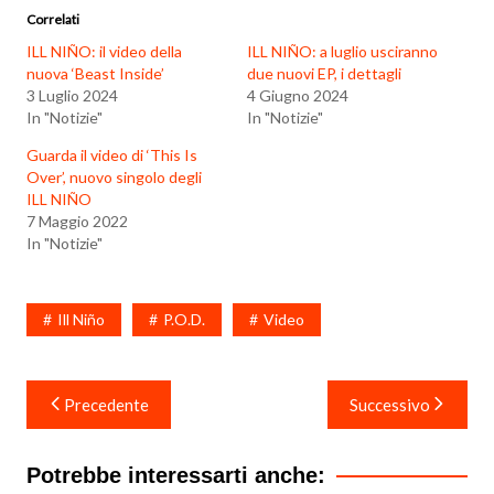
Correlati
ILL NIÑO: il video della
ILL NIÑO: a luglio usciranno
nuova ‘Beast Inside’
due nuovi EP, i dettagli
3 Luglio 2024
4 Giugno 2024
In "Notizie"
In "Notizie"
Guarda il video di ‘This Is
Over’, nuovo singolo degli
ILL NIÑO
7 Maggio 2022
In "Notizie"
Ill Niño
P.O.D.
Video
Navigazione
Precedente
Successivo
articoli
Potrebbe interessarti anche: