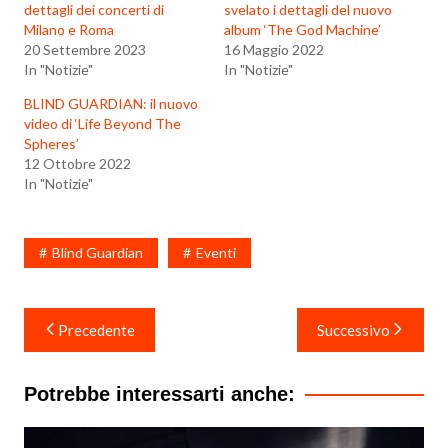
dettagli dei concerti di
svelato i dettagli del nuovo
Milano e Roma
album ‘The God Machine’
20 Settembre 2023
16 Maggio 2022
In "Notizie"
In "Notizie"
BLIND GUARDIAN: il nuovo
video di ‘Life Beyond The
Spheres’
12 Ottobre 2022
In "Notizie"
Blind Guardian
Eventi
Navigazione
Precedente
Successivo
articoli
Potrebbe interessarti anche: