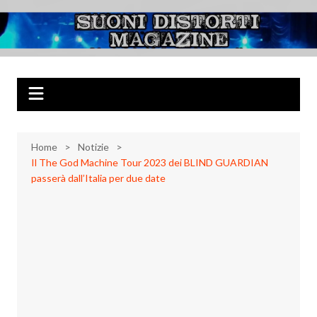
Salta
al
Suoni Distorti
Musica Rock, Metal, Punk e varie sonorità alternative
contenuto
Magazine
Home
Notizie
Il The God Machine Tour 2023 dei BLIND GUARDIAN
passerà dall’Italia per due date