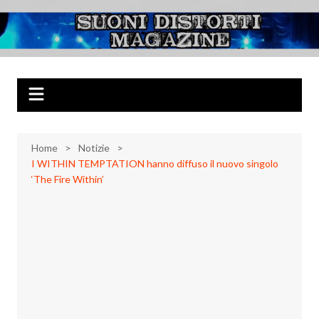
Salta
al
Suoni Distorti
Musica Rock, Metal, Punk e varie sonorità alternative
contenuto
Magazine
Home
Notizie
I WITHIN TEMPTATION hanno diffuso il nuovo singolo
‘The Fire Within’