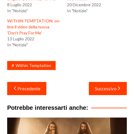
8 Luglio 2022
20 Dicembre 2022
In "Notizie"
In "Notizie"
WITHIN TEMPTATION: on-
line il video della nuova
‘Don’t Pray For Me’
13 Luglio 2022
In "Notizie"
Within Temptation
Navigazione
Precedente
Successivo
articoli
Potrebbe interessarti anche: