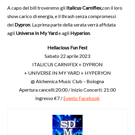
A capo del bill troveremo gli
Italicus Carniflex
,con il loro
show carico di energia, e il thrash senza compromessi
dei
Dypron
. La prima parte della serata verrà affidata
agli
Universe In My Yard
e agli
Hyperion
.
Hellacious Fun Fest
Sabato 22 aprile 2023
ITALICUS CARNIFEX + DYPRON
+ UNIVERSE IN MY YARD + HYPERYON
@ Alchemica Music Club – Bologna
Apertura cancelli:20:00 / Inizio Concerti: 21:00
Ingresso €7 /
Evento Facebook