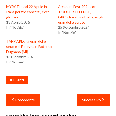
MYRATH: dal 22 Aprile in
Arcanum Fest 2024 con
Italia per tre concerti, ecco
TSJUDER, ELLENDE,
gli orari
GROZA e altri a Bologna: gli
18 Aprile 2026
orari delle serate
In "Notizie"
25 Settembre 2024
In "Notizie"
TANKARD: gli orari delle
serate di Bologna e Paderno
Dugnano (MI)
16 Dicembre 2025
In "Notizie"
Eventi
Navigazione
Precedente
Successivo
articoli