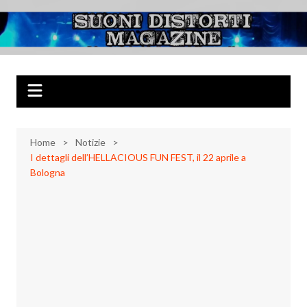
Salta
al
Suoni Distorti
Musica Rock, Metal, Punk e varie sonorità alternative
contenuto
Magazine
Home
Notizie
I dettagli dell’HELLACIOUS FUN FEST, il 22 aprile a
Bologna