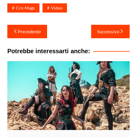
Cro-Mags
Video
Navigazione
Precedente
Successivo
articoli
Potrebbe interessarti anche: