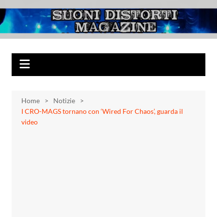
Salta
al
Suoni Distorti
Musica Rock, Metal, Punk e varie sonorità alternative
contenuto
Magazine
Home
Notizie
I CRO-MAGS tornano con ‘Wired For Chaos’, guarda il
video