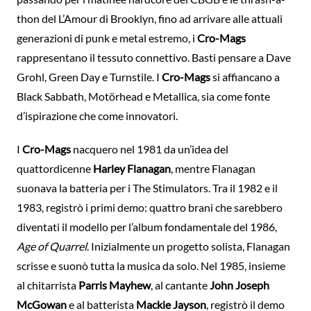
thon del L’Amour di Brooklyn, fino ad arrivare alle attuali
generazioni di punk e metal estremo, i
Cro-Mags
rappresentano il tessuto connettivo. Basti pensare a Dave
Grohl, Green Day e Turnstile. I
Cro-Mags
si affiancano a
Black Sabbath, Motörhead e Metallica, sia come fonte
d’ispirazione che come innovatori.
I
Cro-Mags
nacquero nel 1981 da un’idea del
quattordicenne
Harley Flanagan
, mentre Flanagan
suonava la batteria per i The Stimulators. Tra il 1982 e il
1983, registrò i primi demo: quattro brani che sarebbero
diventati il ​​modello per l’album fondamentale del 1986,
Age of Quarrel
. Inizialmente un progetto solista, Flanagan
scrisse e suonò tutta la musica da solo. Nel 1985, insieme
al chitarrista
Parris Mayhew
, al cantante
John Joseph
McGowan
e al batterista
Mackie Jayson
, registrò il demo