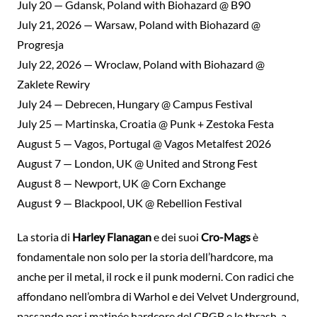
July 20 — Gdansk, Poland with Biohazard @ B90
July 21, 2026 — Warsaw, Poland with Biohazard @
Progresja
July 22, 2026 — Wroclaw, Poland with Biohazard @
Zaklete Rewiry
July 24 — Debrecen, Hungary @ Campus Festival
July 25 — Martinska, Croatia @ Punk + Zestoka Festa
August 5 — Vagos, Portugal @ Vagos Metalfest 2026
August 7 — London, UK @ United and Strong Fest
August 8 — Newport, UK @ Corn Exchange
August 9 — Blackpool, UK @ Rebellion Festival
La storia di
Harley Flanagan
e dei suoi
Cro-Mags
è
fondamentale non solo per la storia dell’hardcore, ma
anche per il metal, il rock e il punk moderni. Con radici che
affondano nell’ombra di Warhol e dei Velvet Underground,
passando per i matinée hardcore del CBGB e le thrash-a-