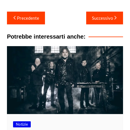
Navigazione
Precedente
Successivo
articoli
Potrebbe interessarti anche:
Notizie