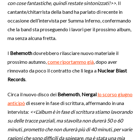
con cose fantastiche, quindi restate sintonizzati!>>.
Il
cantante/chitarrista della band ha parlato di recente in
occasione dell’intervista per Summa Inferno, confermando
che la band sta proseguendo i lavori per il prossimo album,
ma senza alcuna fretta.
I
Behemoth
dovrebbero rilasciare nuovo materiale il
prossimo autunno,
come riportammo già
, dopo aver
rinnovato da poco il contratto che li lega a
Nuclear Blast
Records
.
Circa il nuovo disco dei
Behemoth
,
Nergal
lo scorso giugno
anticipò
di essere in fase di scrittura, affermando in una
intervista:
<<L’album è in fase di scrittura stiamo lavorando
su delle tracce parziali, ma stavolta non durerà 50 o 60
minuti, prometto che non durerà più di 40 minuti, per varie
ragioni che sono difficili da spiegare, ma è stata una mia