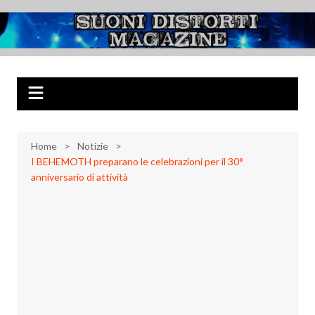
Salta
al
Suoni Distorti
Musica Rock, Metal, Punk e varie sonorità alternative
contenuto
Magazine
Home
Notizie
I BEHEMOTH preparano le celebrazioni per il 30°
anniversario di attività