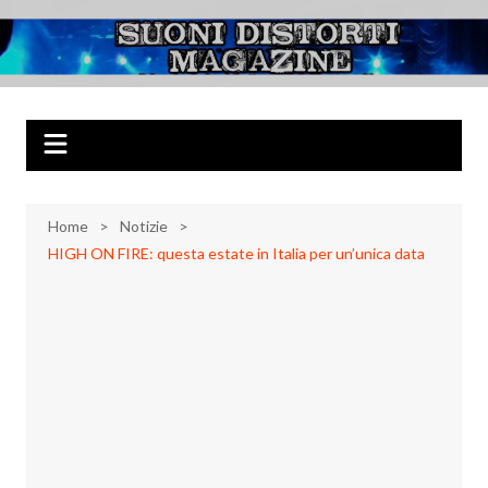
Salta
al
Suoni Distorti
Musica Rock, Metal, Punk e varie sonorità alternative
contenuto
Magazine
Home
Notizie
HIGH ON FIRE: questa estate in Italia per un’unica data