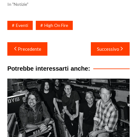
In "Notizie"
Eventi
High On Fire
Navigazione
Precedente
Successivo
articoli
Potrebbe interessarti anche: