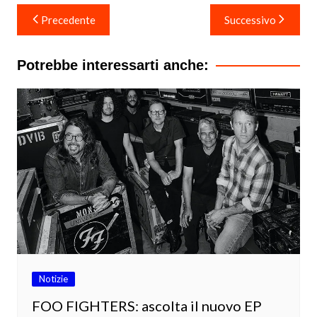
Navigazione
Precedente
Successivo
articoli
Potrebbe interessarti anche:
Notizie
FOO FIGHTERS: ascolta il nuovo EP