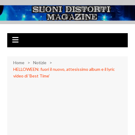
Salta
al
Suoni Distorti
Musica Rock, Metal, Punk e varie sonorità alternative
contenuto
Magazine
Home
Notizie
HELLOWEEN: fuori il nuovo, attesissimo album e il lyric
video di ‘Best Time’