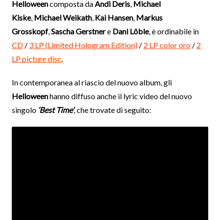
Helloween
composta da
Andi Deris
,
Michael
Kiske
,
Michael Weikath
,
Kai Hansen
,
Markus
Grosskopf
,
Sascha Gerstner
e
Dani Löble
, è ordinabile in
CD
/
3 LP (Limited Hologram Edition)
/
2 LP color oro
/
2
LP picture disc
.
In contemporanea al riascio del nuovo album, gli
Helloween
hanno diffuso anche il lyric video del nuovo
singolo
‘Best Time’
, che trovate di seguito: