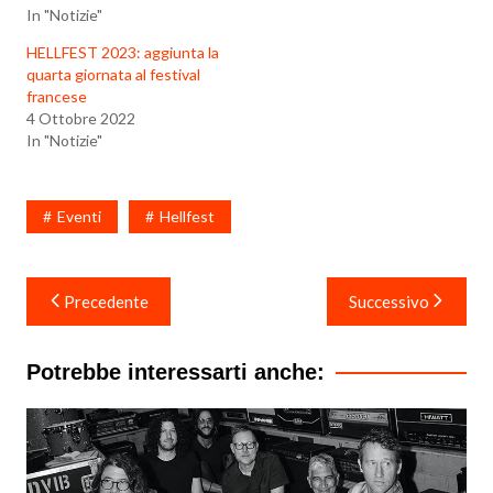
In "Notizie"
HELLFEST 2023: aggiunta la
quarta giornata al festival
francese
4 Ottobre 2022
In "Notizie"
Eventi
Hellfest
Navigazione
Precedente
Successivo
articoli
Potrebbe interessarti anche: