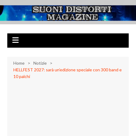
Salta
al
Suoni Distorti
Musica Rock, Metal, Punk e varie sonorità alternative
contenuto
Magazine
Home
Notizie
HELLFEST 2027: sarà un’edizione speciale con 300 band e
10 palchi