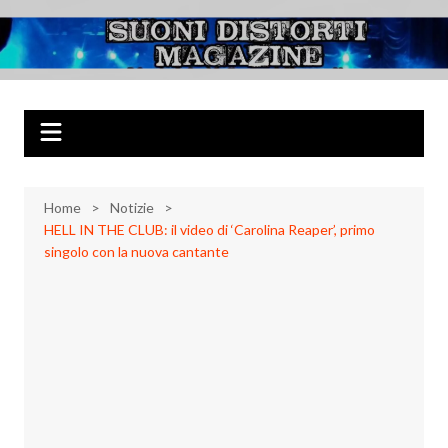
Salta
al
Suoni Distorti
Musica Rock, Metal, Punk e varie sonorità alternative
contenuto
Magazine
Home
Notizie
HELL IN THE CLUB: il video di ‘Carolina Reaper’, primo
singolo con la nuova cantante