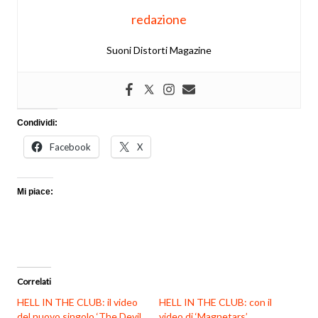
redazione
Suoni Distorti Magazine
Condividi:
Facebook
X
Mi piace:
Correlati
HELL IN THE CLUB: il video
HELL IN THE CLUB: con il
del nuovo singolo ‘The Devil
video di ‘Magnetars’