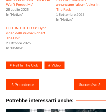
Won’t Forget Me’
annunciano l’album ‘Joker In
28 Luglio 2025
The Pack’
In "Notizie"
1 Settembre 2025
In "Notizie"
HELL IN THE CLUB: il lyric
video della nuova ‘Robert
The Doll’
2 Ottobre 2025
In "Notizie"
Hell In The Club
Video
Navigazione
Precedente
Successivo
articoli
Potrebbe interessarti anche: