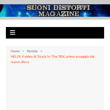
Salta
al
Suoni Distorti
Musica Rock, Metal, Punk e varie sonorità alternative
contenuto
Magazine
Home
Notizie
HELIX: il video di ‘Stuck In The ’80s’, primo assaggio dal
nuovo disco