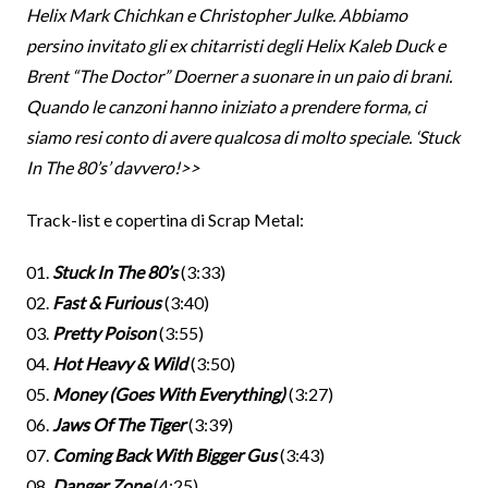
Helix Mark Chichkan e Christopher Julke. Abbiamo
persino invitato gli ex chitarristi degli Helix Kaleb Duck e
Brent “The Doctor” Doerner a suonare in un paio di brani.
Quando le canzoni hanno iniziato a prendere forma, ci
siamo resi conto di avere qualcosa di molto speciale. ‘Stuck
In The 80’s’ davvero!>>
Track-list e copertina di Scrap Metal:
01.
Stuck In The 80’s
(3:33)
02.
Fast & Furious
(3:40)
03.
Pretty Poison
(3:55)
04.
Hot Heavy & Wild
(3:50)
05.
Money (Goes With Everything)
(3:27)
06.
Jaws Of The Tiger
(3:39)
07.
Coming Back With Bigger Gus
(3:43)
08.
Danger Zone
(4:25)