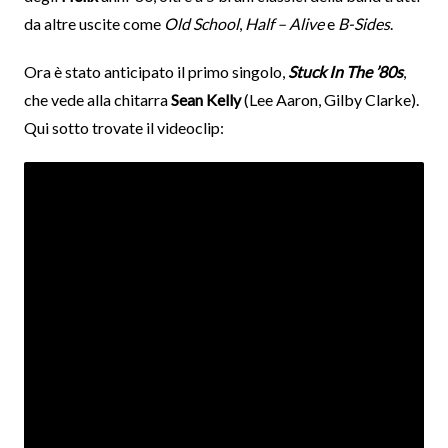
da altre uscite come
Old School
,
Half – Alive
e
B-Sides
.
Ora è stato anticipato il primo singolo,
Stuck In The ’80s
,
che vede alla chitarra
Sean Kelly
(Lee Aaron, Gilby Clarke).
Qui sotto trovate il videoclip: