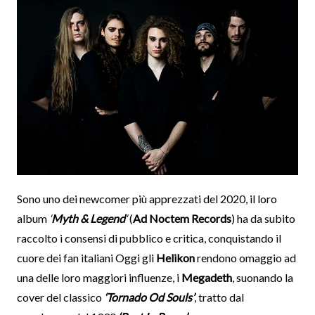
Sono uno dei newcomer più apprezzati del 2020, il loro
album
‘
Myth & Legend
‘
(
Ad Noctem Records
) ha da subito
raccolto i consensi di pubblico e critica, conquistando il
cuore dei fan italiani Oggi gli
Helikon
rendono omaggio ad
una delle loro maggiori influenze, i
Megadeth
, suonando la
cover del classico
‘Tornado Od Souls’
, tratto dal