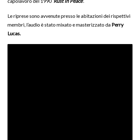
capolavoro del 1990
‘Rust In Peace’
.
Le riprese sono avvenute presso le abitazioni dei rispettivi
membri, l’audio è stato mixato e masterizzato da
Perry
Lucas.