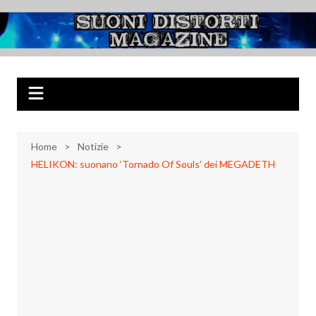
Salta
al
Suoni Distorti
Musica Rock, Metal, Punk e varie sonorità alternative
contenuto
Magazine
Home
Notizie
HELIKON: suonano ‘Tornado Of Souls’ dei MEGADETH