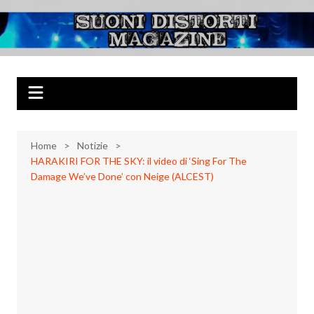
Salta
al
Suoni Distorti
Musica Rock, Metal, Punk e varie sonorità alternative
contenuto
Magazine
Home
Notizie
HARAKIRI FOR THE SKY: il video di ‘Sing For The
Damage We’ve Done’ con Neige (ALCEST)