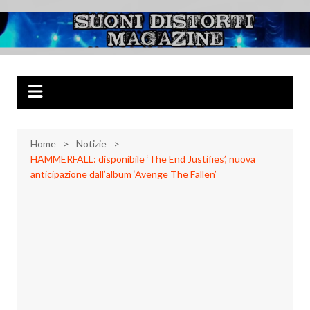
Salta
al
Suoni Distorti
Musica Rock, Metal, Punk e varie sonorità alternative
contenuto
Magazine
Home
Notizie
HAMMERFALL: disponibile ‘The End Justifies’, nuova
anticipazione dall’album ‘Avenge The Fallen’