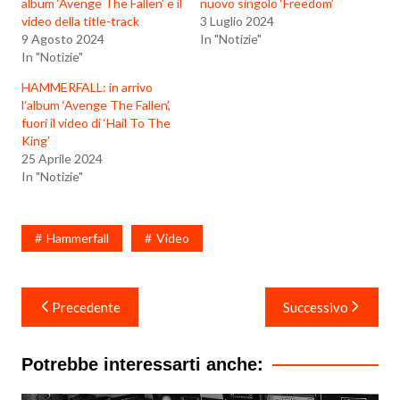
album ‘Avenge The Fallen’ e il
nuovo singolo ‘Freedom’
video della title-track
3 Luglio 2024
9 Agosto 2024
In "Notizie"
In "Notizie"
HAMMERFALL: in arrivo
l’album ‘Avenge The Fallen’,
fuori il video di ‘Hail To The
King’
25 Aprile 2024
In "Notizie"
Hammerfall
Video
Navigazione
Precedente
Successivo
articoli
Potrebbe interessarti anche: