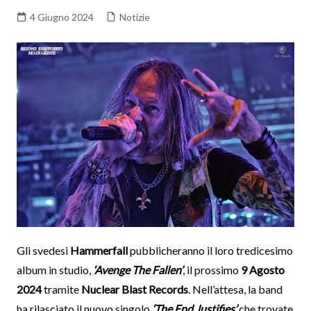
4 Giugno 2024
Notizie
Gli svedesi
Hammerfall
pubblicheranno il loro tredicesimo
album in studio,
‘Avenge The Fallen’
, il prossimo
9 Agosto
2024
tramite
Nuclear Blast Records
. Nell’attesa, la band
ha rilasciato il nuovo singolo
‘The End Justifies’
che trovate