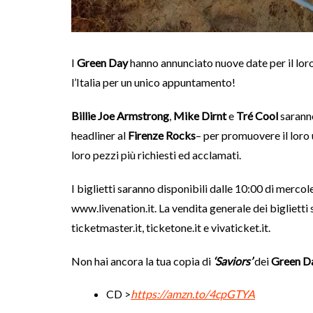
I
Green Day
hanno annunciato nuove date per il loro
l’Italia per un unico appuntamento!
Billie Joe Armstrong
,
Mike Dirnt
e
Tré Cool
sarann
headliner al
Firenze Rocks
– per promuovere il loro
loro pezzi più richiesti ed acclamati.
I biglietti saranno disponibili dalle 10:00 di mercol
www.livenation.it. La vendita generale dei biglietti
ticketmaster.it, ticketone.it e vivaticket.it.
Non hai ancora la tua copia di
‘Saviors’
dei
Green D
CD >
https://amzn.to/4cpGTYA