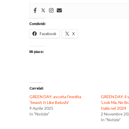
Condividi:
Facebook
X
Mi piace:
Correlati
GREEN DAY: ascolta l’inedita
GREEN DAY: il v
‘Smash It Like Belushi’
‘Look Ma, No Bra
9 Aprile 2025
Italia nel 2024
In "Notizie"
2 Novembre 20
In "Notizie"