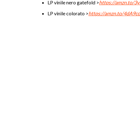
LP vinile nero gatefold >
https://amzn.to/
LP vinile colorato >
https://amzn.to/4dA9c