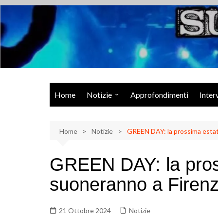
Salta
al
contenuto
Musica Rock, Metal, Punk e varie sonorità alternative
Home
Notizie
Approfondimenti
Inter
Rock Talk
Home
Eventi
Notizie
GREEN DAY: la prossima estat
Video
GREEN DAY: la pros
Libri
suoneranno a Firen
21 Ottobre 2024
Notizie