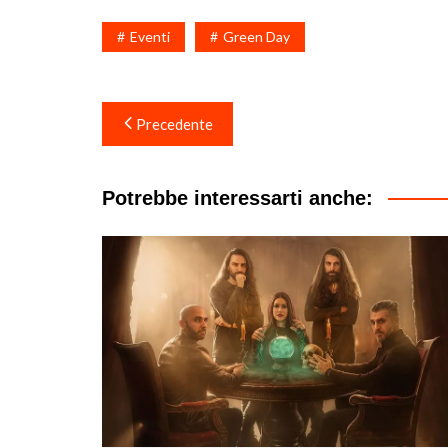
Eventi
Green Day
Navigazione
Precedente
articoli
Potrebbe interessarti anche: