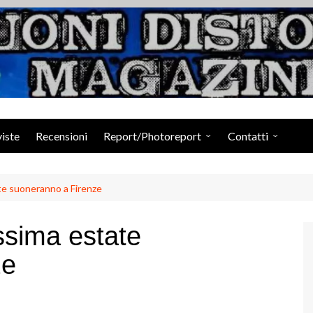
Suoni Distorti Ma
viste
Recensioni
Report/Photoreport
Contatti
Photogallery da Facebook
Staff
e suoneranno a Firenze
sima estate
ze