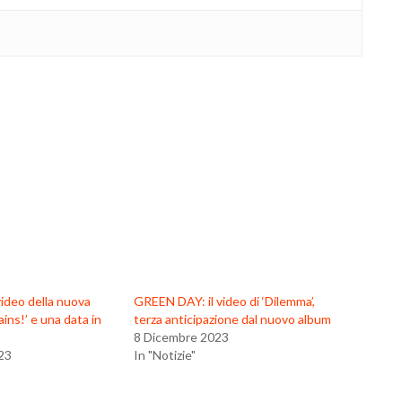
ideo della nuova
GREEN DAY: il video di ‘Dilemma’,
ins!’ e una data in
terza anticipazione dal nuovo album
8 Dicembre 2023
23
In "Notizie"