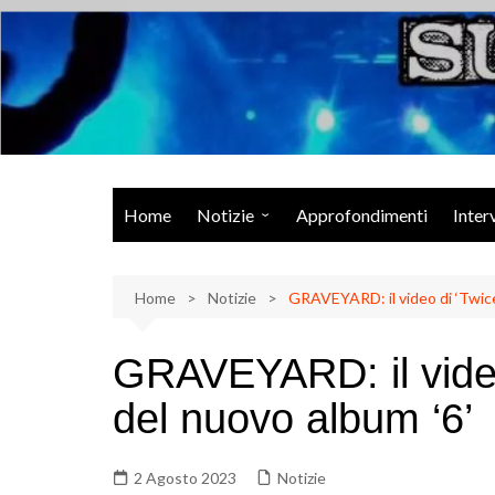
Salta
al
contenuto
Musica Rock, Metal, Punk e varie sonorità alternative
Home
Notizie
Approfondimenti
Inter
Rock Talk
Home
Eventi
Notizie
GRAVEYARD: il video di ‘Twice’
Video
GRAVEYARD: il video 
Libri
del nuovo album ‘6’
2 Agosto 2023
Notizie