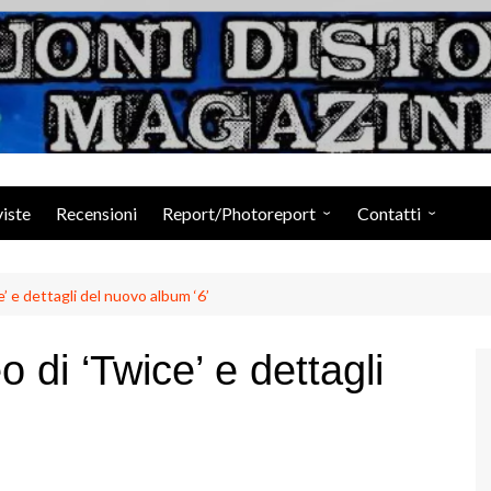
Suoni Distorti Ma
viste
Recensioni
Report/Photoreport
Contatti
Photogallery da Facebook
Staff
 e dettagli del nuovo album ‘6’
di ‘Twice’ e dettagli