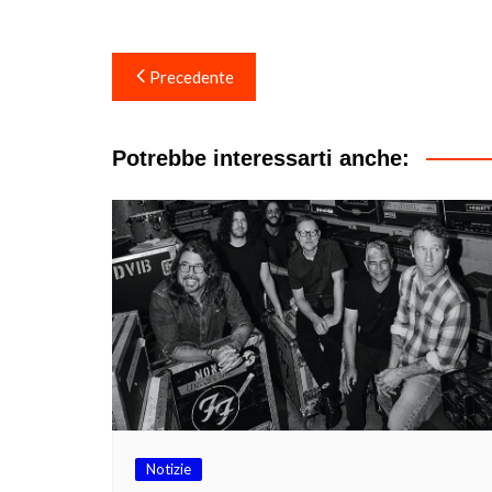
Navigazione
Precedente
articoli
Potrebbe interessarti anche:
Notizie