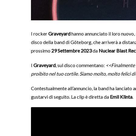
I rocker
Graveyard
hanno annunciato il loro nuovo,
disco della band di Göteborg, che arriverà a distanz
prossimo
29 Settembre 2023
da
Nuclear Blast Re
I
Graveyard
, sul disco commentano:
<<Finalmente è
proibito nel tuo cortile. Siamo molto, molto felici d
Contestualmente all’annuncio, la band ha lanciato a
gustarvi di seguito. La clip è diretta da
Emil Klinta
.