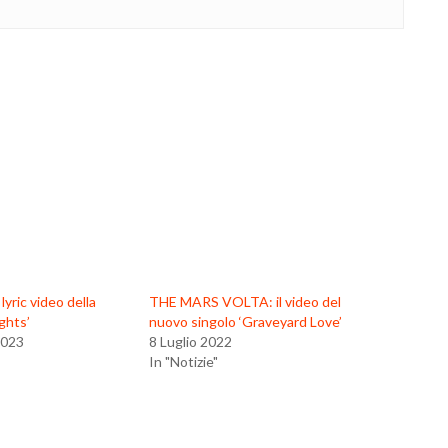
yric video della
THE MARS VOLTA: il video del
ghts’
nuovo singolo ‘Graveyard Love’
2023
8 Luglio 2022
In "Notizie"