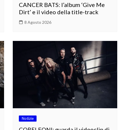
CANCER BATS: l’album ‘Give Me
Dirt’ e il video della title-track
8 Agosto 2026
Notizie
CORELEONI: guarda il videoclip di