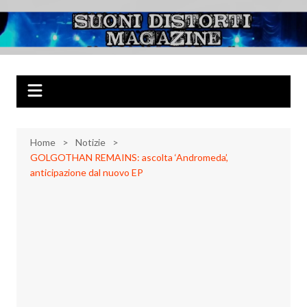
Salta
al
Suoni Distorti
Musica Rock, Metal, Punk e varie sonorità alternative
contenuto
Magazine
Home
Notizie
GOLGOTHAN REMAINS: ascolta ‘Andromeda’,
anticipazione dal nuovo EP