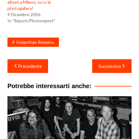
album a Milano, ecco la
photogallery!
9 Dicembre 2016
In "Report/Photoreport"
Golgothan Remains
Navigazione
Precedente
Successivo
articoli
Potrebbe interessarti anche: