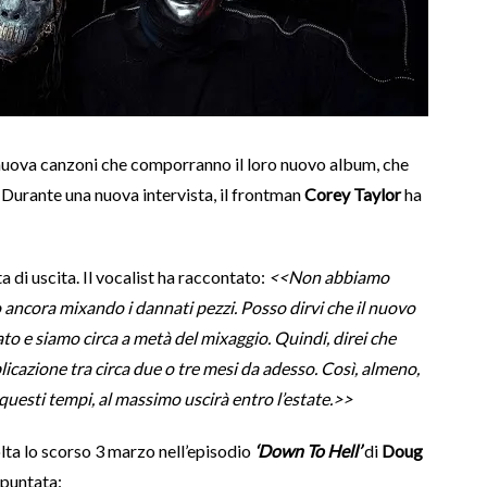
 nuova canzoni che comporranno il loro nuovo album, che
 Durante una nuova intervista, il frontman
Corey Taylor
ha
ata di uscita. Il vocalist ha raccontato:
<<Non abbiamo
 ancora mixando i dannati pezzi. Posso dirvi che il nuovo
o e siamo circa a metà del mixaggio. Quindi, direi che
cazione tra circa due o tre mesi da adesso. Così, almeno,
 questi tempi, al massimo uscirà entro l’estate.>>
olta lo scorso 3 marzo nell’episodio
‘Down To Hell’
di
Doug
 puntata: