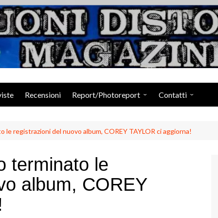
Suoni Distorti Ma
viste
Recensioni
Report/Photoreport
Contatti
Photogallery da Facebook
Staff
 le registrazioni del nuovo album, COREY TAYLOR ci aggiorna!
 terminato le
uovo album, COREY
!