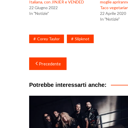
Italiana, con JINJER e VENDED
moglie aprirann
22 Giugno 2022
Taco vegetarian
In "Notizie"
22 Aprile 2020
In "Notizie"
Corey Taylor
Slipknot
Navigazione
Precedente
articoli
Potrebbe interessarti anche: