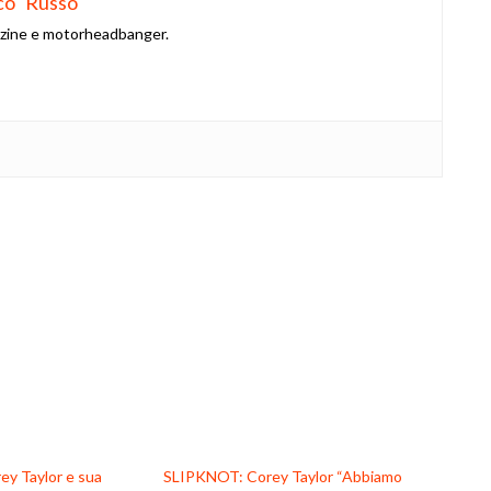
co" Russo
azine e motorheadbanger.
y Taylor e sua
SLIPKNOT: Corey Taylor “Abbiamo