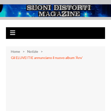
Salta
al
Suoni Distorti
Musica Rock, Metal, Punk e varie sonorità alternative
contenuto
Magazine
Home
Notizie
Gli ELUVEITIE annunciano il nuovo album ‘Ànv’