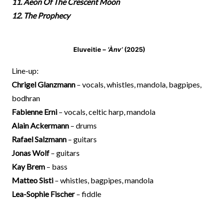
11. Aeon Of The Crescent Moon
12. The Prophecy
Eluveitie –
‘Ànv’
(2025)
Line-up:
Chrigel Glanzmann
– vocals, whistles, mandola, bagpipes,
bodhran
Fabienne Erni
– vocals, celtic harp, mandola
Alain Ackermann
– drums
Rafael Salzmann
– guitars
Jonas Wolf
– guitars
Kay Brem
– bass
Matteo Sisti
– whistles, bagpipes, mandola
Lea-Sophie Fischer
– fiddle