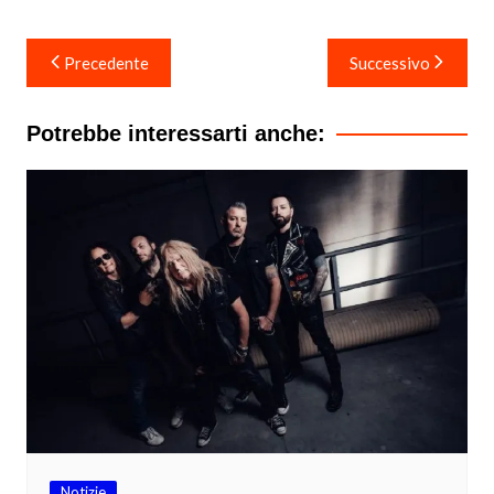
Navigazione
Precedente
Successivo
articoli
Potrebbe interessarti anche:
Notizie