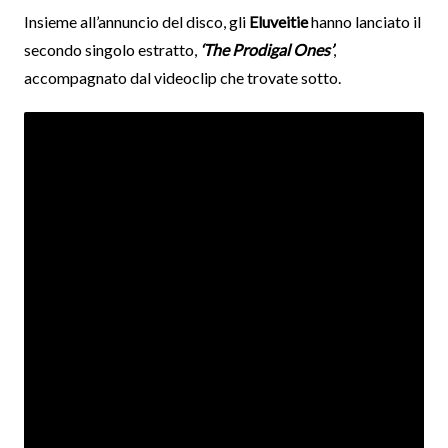
Insieme all’annuncio del disco, gli
Eluveitie
hanno lanciato il
secondo singolo estratto,
‘The Prodigal Ones’
,
accompagnato dal videoclip che trovate sotto.