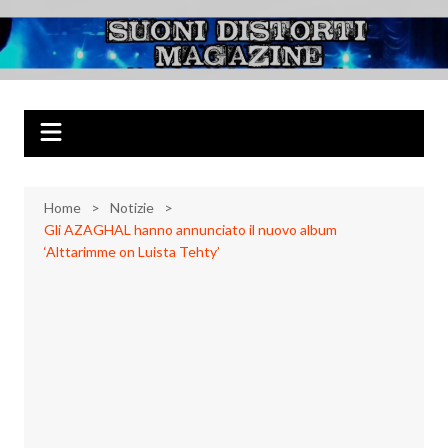
Salta
al
Suoni Distorti
Musica Rock, Metal, Punk e varie sonorità alternative
contenuto
Magazine
Home
Notizie
Gli AZAGHAL hanno annunciato il nuovo album
‘Alttarimme on Luista Tehty’