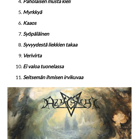
Paholaisen musta kieli
Myrkkyä
Kaaos
Syöpäläinen
Syvyydestä liekkien takaa
Verivirta
Ei valoa tuonelassa
Seitsemän ihmisen irvikuvaa