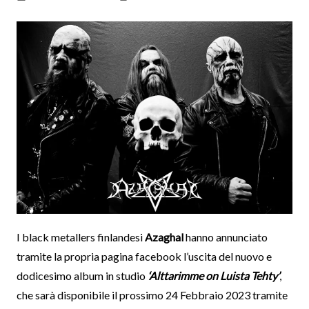
I black metallers finlandesi
Azaghal
hanno annunciato
tramite la propria pagina facebook l’uscita del nuovo e
dodicesimo album in studio
‘Alttarimme on Luista Tehty’
,
che sarà disponibile il prossimo 24 Febbraio 2023 tramite