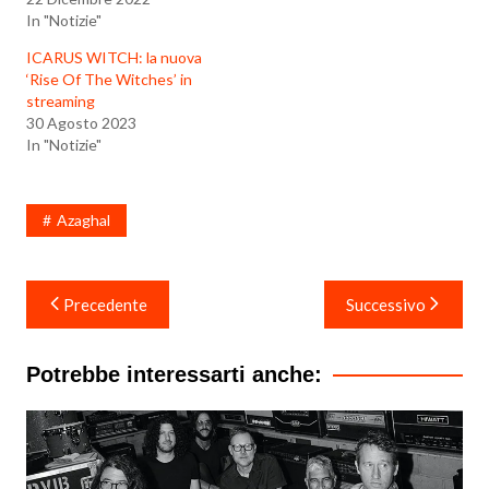
In "Notizie"
ICARUS WITCH: la nuova
‘Rise Of The Witches’ in
streaming
30 Agosto 2023
In "Notizie"
Azaghal
Navigazione
Precedente
Successivo
articoli
Potrebbe interessarti anche: