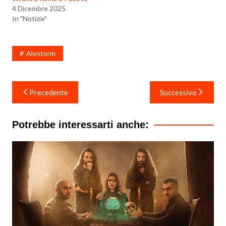
4 Dicembre 2025
In "Notizie"
Alestorm
Navigazione
Precedente
Successivo
articoli
Potrebbe interessarti anche: