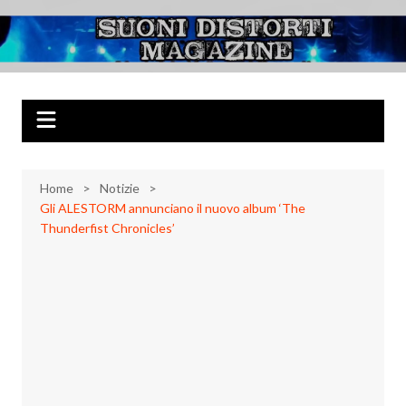
Salta
al
Suoni Distorti
Musica Rock, Metal, Punk e varie sonorità alternative
contenuto
Magazine
Home
Notizie
Gli ALESTORM annunciano il nuovo album ‘The
Thunderfist Chronicles’