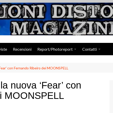
Suoni Distorti Ma
viste
Recensioni
Report/Photoreport
Contatti
Photogallery da Facebook
Staff
 ‘Fear’ con Fernando Ribeiro dei MOONSPELL
la nuova ‘Fear’ con
dei MOONSPELL