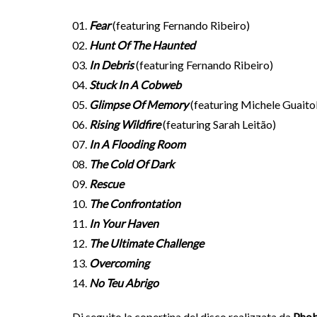
01.
Fear
(featuring Fernando Ribeiro)
02.
Hunt Of The Haunted
03.
In Debris
(featuring Fernando Ribeiro)
04.
Stuck In A Cobweb
05.
Glimpse Of Memory
(featuring Michele Guaitol
06.
Rising Wildfire
(featuring Sarah Leitão)
07.
In A Flooding Room
08.
The Cold Of Dark
09.
Rescue
10.
The Confrontation
11.
In Your Haven
12.
The Ultimate Challenge
13.
Overcoming
14.
No Teu Abrigo
Di seguito la copertina del disco realizzata da
Phob