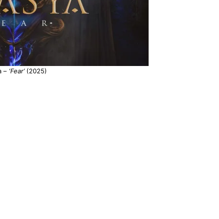
a –
‘Fear’
(2025)