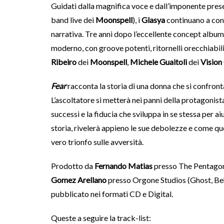
Guidati dalla magnifica voce e dall’imponente pres
band live dei
Moonspell
), i
Glasya
continuano a con
narrativa. Tre anni dopo l’eccellente concept albu
moderno, con groove potenti, ritornelli orecchiabili 
Ribeiro
dei
Moonspell
,
Michele Guaitoli
dei
Vision
Fear
racconta la storia di una donna che si confronta
L’ascoltatore si metterà nei panni della protagonista
successi e la fiducia che sviluppa in se stessa per 
storia, rivelerà appieno le sue debolezze e come qu
vero trionfo sulle avversità.
Prodotto da
Fernando Matias
presso The Pentagon
Gomez Arellano
presso Orgone Studios (Ghost, Beh
pubblicato nei formati CD e Digital.
Queste a seguire la track-list: