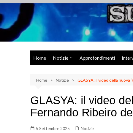
Salta
al
contenuto
Musica Rock, Metal, Punk e varie sonorità alternative
Home
Notizie
Approfondimenti
Inter
Rock Talk
Home
Eventi
Notizie
GLASYA: il video della nuova
Video
GLASYA: il video del
Libri
Fernando Ribeiro 
5 Settembre 2025
Notizie