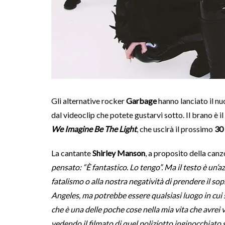
Gli alternative rocker
Garbage
hanno lanciato il n
dal videoclip che potete gustarvi sotto. Il brano è 
We Imagine Be The Light
, che uscirà il prossimo
30
La cantante
Shirley Manson
, a proposito della can
pensato: “È fantastico. Lo tengo”. Ma il testo è un’
fatalismo o alla nostra negatività di prendere il sop
Angeles, ma potrebbe essere qualsiasi luogo in cui
che è una delle poche cose nella mia vita che avr
vedendo il filmato di quel poliziotto inginocchiato 