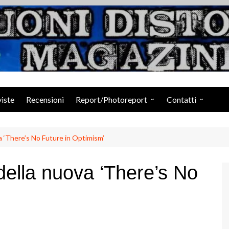
Suoni Distorti Ma
viste
Recensioni
Report/Photoreport
Contatti
Photogallery da Facebook
Staff
 ‘There’s No Future in Optimism’
ella nuova ‘There’s No