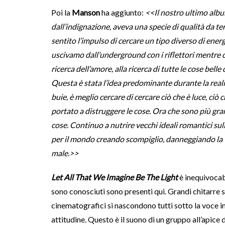
Poi la
Manson
ha aggiunto:
<<Il nostro ultimo albu
dall’indignazione, aveva una specie di qualità da te
sentito l’impulso di cercare un tipo diverso di ener
uscivamo dall’underground con i riflettori mentre ci
ricerca dell’amore, alla ricerca di tutte le cose b
Questa è stata l’idea predominante durante la rea
buie, è meglio cercare di cercare ciò che è luce, c
portato a distruggere le cose. Ora che sono più gran
cose. Continuo a nutrire vecchi ideali romantici su
per il mondo creando scompiglio, danneggiando la te
male.>>
Let All That We Imagine Be The Light
è inequivoca
sono conosciuti sono presenti qui. Grandi chitarre s
cinematografici si nascondono tutti sotto la voce i
attitudine. Questo è il suono di un gruppo all’apice 