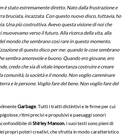
m è stato estremamente diretto. Nato dalla frustrazione e
rra bruciata, incazzata. Con questo nuovo disco, tuttavia, ho
gia. Una più costruttiva. Avevo questa visione di noi che
 muovevamo verso il futuro. Alla ricerca della vita, alla
elle del mondo che sembrano così rare in questo momento.
lizzazione di questo disco per me: quando le cose sembrano
iò che sembra amorevole e buono. Quando ero giovane, ero
de, credo che sia di vitale importanza costruire e creare
lla comunità, la società e il mondo. Non voglio camminare
rra e le persone. Voglio fare del bene. Non voglio fare del
bilmente
Garbage
. Tutti i tratti distintivi e le firme per cui
pigolose, ritmi precisi e propulsivi e paesaggi sonori
nconfondibile di
Shirley Manson
, i suoi testi sono pieni di
dei propri poteri creativi, che sfrutta in modo caratteristico