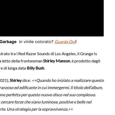
Garbage
in vinile colorato?
Guarda Qui
!
istrato tra i Red Razor Sounds di Los Angeles, il Grunge Is
a letto della frontwoman
Shirley Manson
, è prodotto dagli
re di lunga data
Billy Bush
.
021),
Shirley
dice:
<<Quando ho iniziato a realizzare questo
nzoso ed edificante in cui immergermi. Il titolo dell’album,
zione perfetta per questo nuovo disco nel suo complesso.
rcare forze che siano luminose, positive e belle nel
te. Una strategia per la sopravvivenza.>>