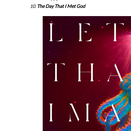
10.
The Day That I Met God