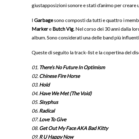
giustapposizioni sonore e stati d’animo per creare 
I
Garbage
sono composti da tutti e quattro i membr
Marker
e
Butch Vig
. Nel corso dei 30 anni dalla lo
album. Sono considerati una delle band più influenti
Queste di seguito la track-list e la copertina del dis
01.
There’s No Future In Optimism
02.
Chinese Fire Horse
03.
Hold
04.
Have We Met (The Void)
05.
Sisyphus
06.
Radical
07.
Love To Give
08.
Get Out My Face AKA Bad Kitty
09.
R U Happy Now