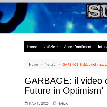
Salta
al
contenuto
Musica Rock, Metal, Punk e varie sonorità alternative
Home
Notizie
Approfondimenti
Inter
Rock Talk
Home
Eventi
Notizie
GARBAGE: il video della nuova
Video
GARBAGE: il video d
Libri
Future in Optimism’
9 Aprile 2025
Notizie