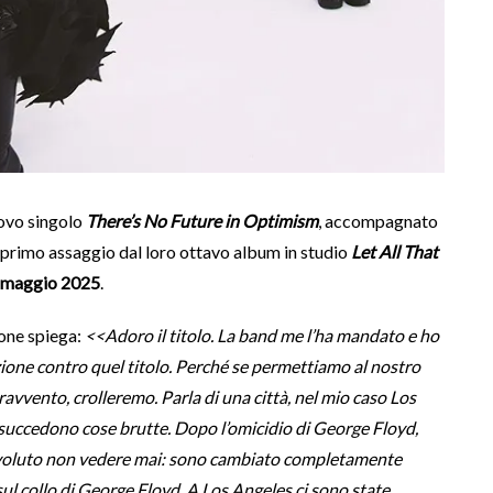
uovo singolo
There’s No Future in Optimism
, accompagnato
il primo assaggio dal loro ottavo album in studio
Let All That
 maggio 2025
.
zone spiega:
<<Adoro il titolo. La band me l’ha mandato e ho
azione contro quel titolo. Perché se permettiamo al nostro
ravvento, crolleremo. Parla di una città, nel mio caso Los
 succedono cose brutte. Dopo l’omicidio di George Floyd,
ei voluto non vedere mai: sono cambiato completamente
sul collo di George Floyd. A Los Angeles ci sono state