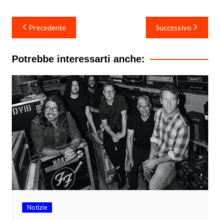
Navigazione
Precedente
Successivo
articoli
Potrebbe interessarti anche:
Notizie