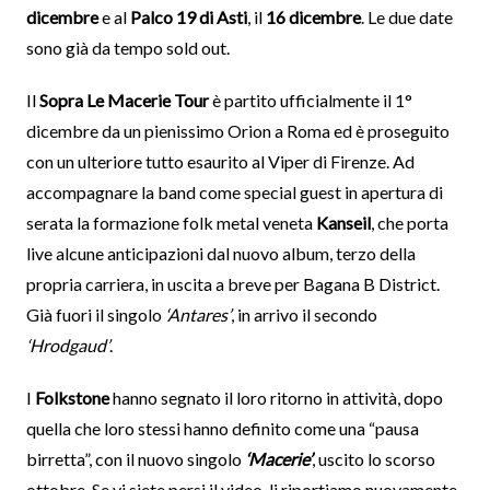
dicembre
e al
Palco 19 di Asti
, il
16 dicembre
. Le due date
sono già da tempo sold out.
Il
Sopra Le Macerie Tour
è partito ufficialmente il 1°
dicembre da un pienissimo Orion a Roma ed è proseguito
con un ulteriore tutto esaurito al Viper di Firenze. Ad
accompagnare la band come special guest in apertura di
serata la formazione folk metal veneta
Kanseil
, che porta
live alcune anticipazioni dal nuovo album, terzo della
propria carriera, in uscita a breve per Bagana B District.
Già fuori il singolo
‘Antares’
, in arrivo il secondo
‘Hrodgaud’
.
I
Folkstone
hanno segnato il loro ritorno in attività, dopo
quella che loro stessi hanno definito come una “pausa
birretta”, con il nuovo singolo
‘Macerie’
, uscito lo scorso
ottobre. Se vi siete persi il video, li riportiamo nuovamente