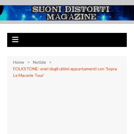
Salta
al
Suoni Distorti
Musica Rock, Metal, Punk e varie sonorità alternative
contenuto
Magazine
Home
Notizie
FOLKSTONE: orari degli ultimi appuntamenti con ‘Sopra
Le Macerie Tour’