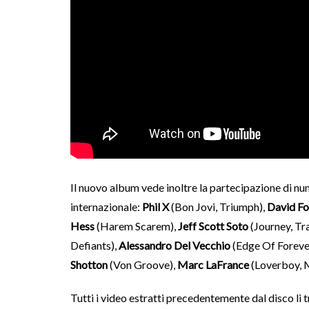
Il nuovo album vede inoltre la partecipazione di num
internazionale:
Phil X
(Bon Jovi, Triumph),
David F
Hess
(Harem Scarem),
Jeff Scott Soto
(Journey, Tr
Defiants),
Alessandro Del Vecchio
(Edge Of Forever
Shotton
(Von Groove),
Marc LaFrance
(Loverboy, 
Tutti i video estratti precedentemente dal disco li 