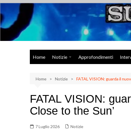
Salta
al
contenuto
Musica Rock, Metal, Punk e varie sonorità alternative
Home
Notizie
Approfondimenti
Inter
Rock Talk
Home
Eventi
Notizie
FATAL VISION: guarda il nuovo
Video
FATAL VISION: guard
Libri
Close to the Sun’
7 Luglio 2026
Notizie