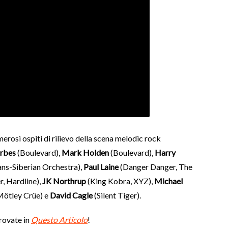
erosi ospiti di rilievo della scena melodic rock
orbes
(Boulevard),
Mark Holden
(Boulevard),
Harry
ans-Siberian Orchestra),
Paul Laine
(Danger Danger, The
, Hardline),
JK Northrup
(King Kobra, XYZ),
Michael
Mötley Crüe) e
David Cagle
(Silent Tiger).
trovate in
Questo Articolo
!