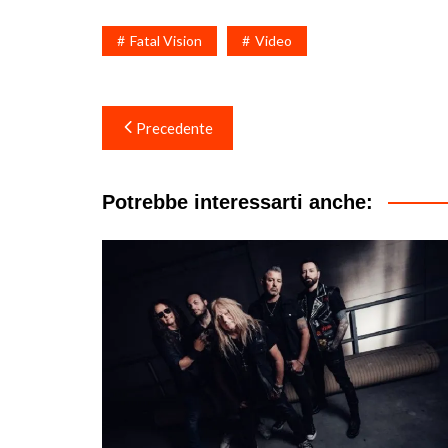
Fatal Vision
Video
Navigazione
Precedente
articoli
Potrebbe interessarti anche: