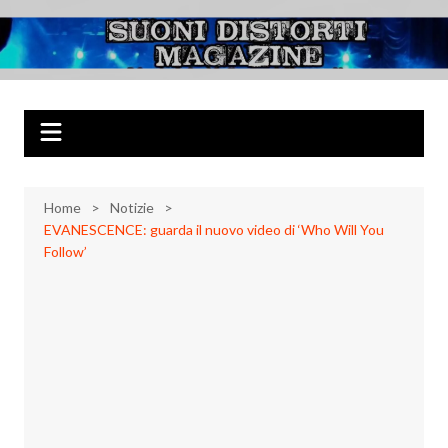
Salta
al
Suoni Distorti
Musica Rock, Metal, Punk e varie sonorità alternative
contenuto
Magazine
Home
Notizie
EVANESCENCE: guarda il nuovo video di ‘Who Will You
Follow’