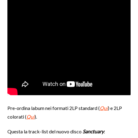
Pre-ordina labum nei formati 2LP standard (
Qui
) e 2LP
colorati (
Qui
).
Questa la track-list del nuovo disco
Sanctuary
: