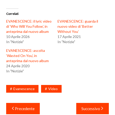
Correlati
EVANESCENCE: il lyric video
EVANESCENCE: guarda il
di ‘Who Will You Follow’, in
nuovo video di ‘Better
anteprima dal nuovo album
Without You’
10 Aprile 2026
17 Aprile 2021
In "Notizie"
In "Notizie"
EVANESCENCE: ascolta
‘Wasted On You’, in
anteprima dal nuovo album
24 Aprile 2020
In "Notizie"
Evanescence
Video
Navigazione
Precedente
Successivo
articoli