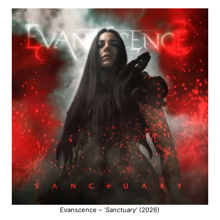
Evanscence –
‘Sanctuary’
(2026)