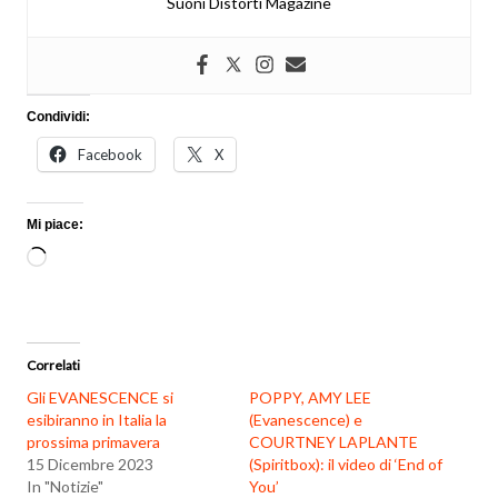
Suoni Distorti Magazine
Condividi:
Facebook
X
Mi piace:
Caricamento
in
corso…
Correlati
Gli EVANESCENCE si
POPPY, AMY LEE
esibiranno in Italia la
(Evanescence) e
prossima primavera
COURTNEY LAPLANTE
15 Dicembre 2023
(Spiritbox): il video di ‘End of
In "Notizie"
You’