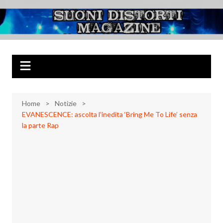
Salta
al
Suoni Distorti
Musica Rock, Metal, Punk e varie sonorità alternative
contenuto
Magazine
Home
Notizie
EVANESCENCE: ascolta l’inedita ‘Bring Me To Life’ senza
la parte Rap