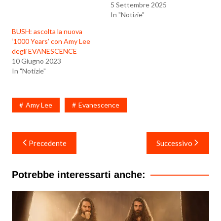
5 Settembre 2025
In "Notizie"
BUSH: ascolta la nuova
‘1000 Years’ con Amy Lee
degli EVANESCENCE
10 Giugno 2023
In "Notizie"
Amy Lee
Evanescence
Navigazione
Precedente
Successivo
articoli
Potrebbe interessarti anche: