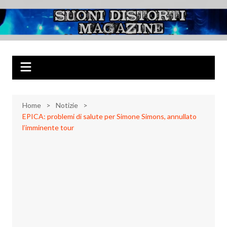
Salta
al
Suoni Distorti
Musica Rock, Metal, Punk e varie sonorità alternative
contenuto
Magazine
Home
Notizie
EPICA: problemi di salute per Simone Simons, annullato
l’imminente tour