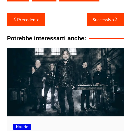
Navigazione
Precedente
Successivo
articoli
Potrebbe interessarti anche:
Notizie