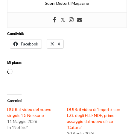
Suoni Distorti Magazine
Condividi:
Facebook
X
Mi piace:
Caricamento
in
corso…
Correlati
DUIR: il video del nuovo
DUIR: il video di ‘Impeto’ con
singolo ‘Di Nessuno’
L.G. degli ELLENDE, primo
11 Maggio 2026
assaggio dal nuovo disco
In "Notizie"
‘Catarsi’
20 Aprile 2026