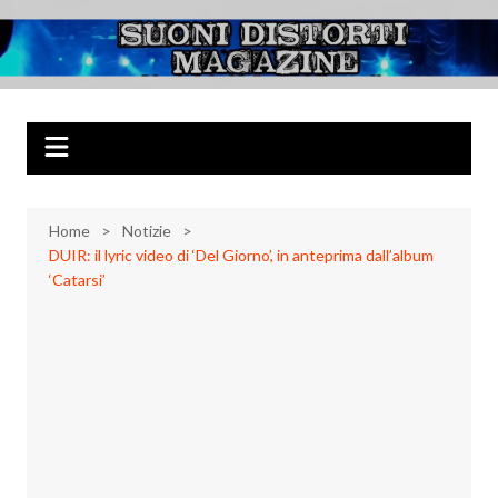
Salta
al
Suoni Distorti
Musica Rock, Metal, Punk e varie sonorità alternative
contenuto
Magazine
Home
Notizie
DUIR: il lyric video di ‘Del Giorno’, in anteprima dall’album
‘Catarsi’