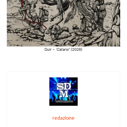
Duir –
‘Catarsi’
(2026)
redazione