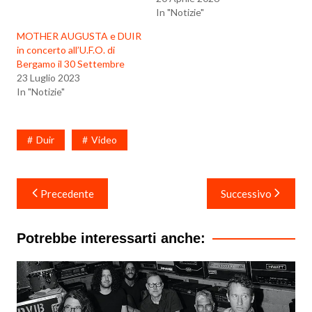
In "Notizie"
MOTHER AUGUSTA e DUIR
in concerto all’U.F.O. di
Bergamo il 30 Settembre
23 Luglio 2023
In "Notizie"
Duir
Video
Navigazione
Precedente
Successivo
articoli
Potrebbe interessarti anche: