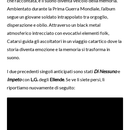
che raccontata, e il suono diventa veicolo della memoria.
Ambientato durante la Prima Guerra Mondiale, l’album
segue un giovane soldato intrappolato tra orgoglio,
disperazione e oblio. Attraverso un black metal
atmosferico intrecciato con evocativi elementi folk,
Catarsi guida gli ascoltatori in un viaggio catartico dove la
storia diventa emozione e la memoria si trasforma in
suono.
I due precedenti singoli anticipati sono stati
Di Nessuno
e
Impeto
con
L.G.
degli
Ellende
. Se ve li siete persi, li
riportiamo nuovamente di seguito: