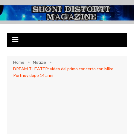
Salta
al
Suoni Distorti
Musica Rock, Metal, Punk e varie sonorità alternative
contenuto
Magazine
Home
Notizie
DREAM THEATER: video dal primo concerto con Mike
Portnoy dopo 14 anni