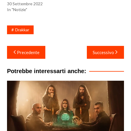
30 Settembre 2022
In "Notizie"
Drakkar
Navigazione
Precedente
Successivo
articoli
Potrebbe interessarti anche: