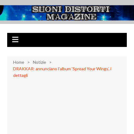
Salta
al
Suoni Distorti
Musica Rock, Metal, Punk e varie sonorità alternative
contenuto
Magazine
Home
Notizie
DRAKKAR: annunciano l’album ‘Spread Your Wings’, i
dettagli