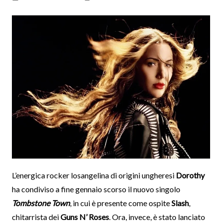
L’energica rocker losangelina di origini ungheresi
Dorothy
ha condiviso a fine gennaio scorso il nuovo singolo
Tombstone Town
, in cui è presente come ospite
Slash
,
chitarrista dei
Guns N’ Roses
. Ora, invece, è stato lanciato