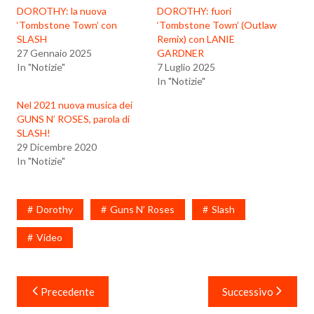
DOROTHY: la nuova
DOROTHY: fuori
‘Tombstone Town’ con
‘Tombstone Town’ (Outlaw
SLASH
Remix) con LANIE
27 Gennaio 2025
GARDNER
In "Notizie"
7 Luglio 2025
In "Notizie"
Nel 2021 nuova musica dei
GUNS N’ ROSES, parola di
SLASH!
29 Dicembre 2020
In "Notizie"
Dorothy
Guns N’ Roses
Slash
Video
Navigazione
Precedente
Successivo
articoli