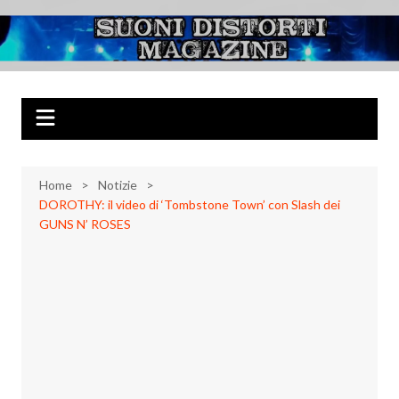
Salta
al
Suoni Distorti
Musica Rock, Metal, Punk e varie sonorità alternative
contenuto
Magazine
Home
Notizie
DOROTHY: il video di ‘Tombstone Town’ con Slash dei
GUNS N’ ROSES