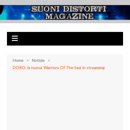
Salta
al
Suoni Distorti
Musica Rock, Metal, Punk e varie sonorità alternative
contenuto
Magazine
Home
Notizie
DORO: la nuova ‘Warriors Of The Sea’ in streaming