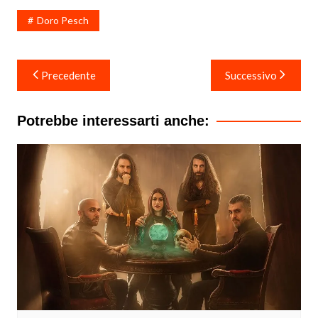
Doro Pesch
Navigazione
Precedente
Successivo
articoli
Potrebbe interessarti anche: