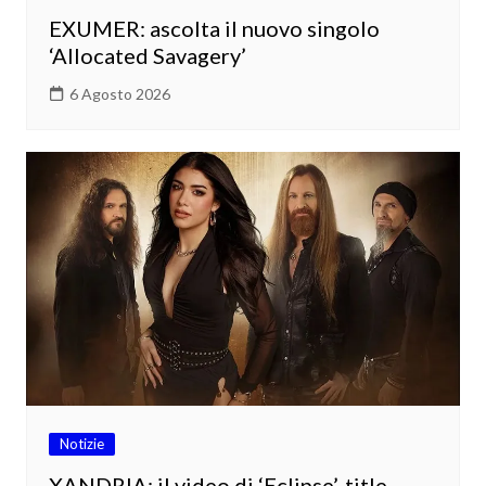
EXUMER: ascolta il nuovo singolo
‘Allocated Savagery’
6 Agosto 2026
Notizie
XANDRIA: il video di ‘Eclipse’, title-