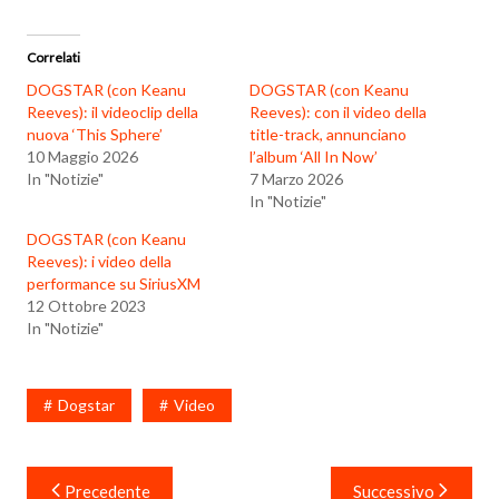
corso…
Correlati
DOGSTAR (con Keanu
DOGSTAR (con Keanu
Reeves): il videoclip della
Reeves): con il video della
nuova ‘This Sphere’
title-track, annunciano
10 Maggio 2026
l’album ‘All In Now’
In "Notizie"
7 Marzo 2026
In "Notizie"
DOGSTAR (con Keanu
Reeves): i video della
performance su SiriusXM
12 Ottobre 2023
In "Notizie"
Dogstar
Video
Navigazione
Precedente
Successivo