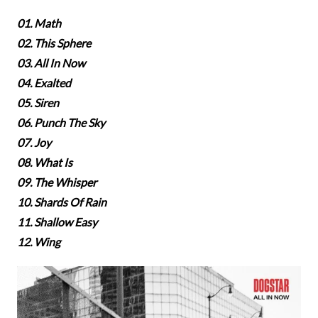
01. Math
02. This Sphere
03. All In Now
04. Exalted
05. Siren
06. Punch The Sky
07. Joy
08. What Is
09. The Whisper
10. Shards Of Rain
11. Shallow Easy
12. Wing