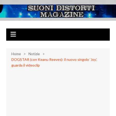
Salta
al
Suoni Distorti
Musica Rock, Metal, Punk e varie sonorità alternative
contenuto
Magazine
Home
Notizie
DOGSTAR (con Keanu Reeves): il nuovo singolo ‘Joy’,
guarda il videoclip