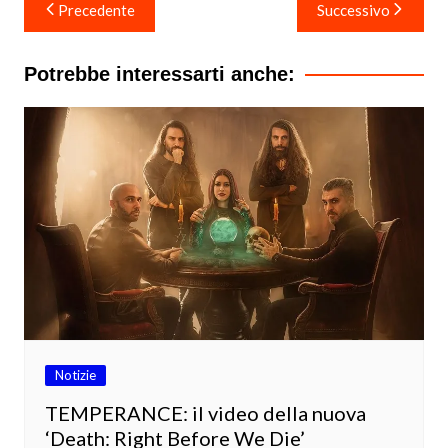
Navigazione
Precedente
Successivo
articoli
Potrebbe interessarti anche:
Notizie
TEMPERANCE: il video della nuova
‘Death: Right Before We Die’