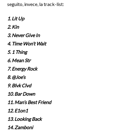
seguito, invece, la track-list:
1. Lit Up
2. Kin
3. Never Give In
4. Time Won’t Wait
5. 1 Thing
6. Mean Str
7. Energy Rock
8. @Joe’s
9. Blvk Clvd
10. Bar Down
11. Man’s Best Friend
12. E1on1
13. Looking Back
14. Zamboni