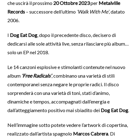
che uscirà il prossimo
20 Ottobre 2023
per
Metalville
Records
– successore dell’ultimo
‘Walk With Me’
, datato
2006.
I
Dog Eat Dog
, dopo il precedente disco, decisero di
dedicarsi alle sole attività live, senza rilasciare più album…
solo un EP nel 2018.
Le 14 canzoni esplosive e stimolanti contenute nel nuovo
album
‘Free Radicals’
, combinano una varietà di stili
contemporanei senza negare le proprie radici. Il disco
sorprenderà con una varietà di toni, stati d’animo,
dinamiche e tempos, accompagnati dall’energia e
dall’atteggiamento positivo mai sbiadito dei
Dog Eat Dog
.
Nell’immagine sotto potete vedere l’artwork di copertina,
realizzato dall’artista spagnolo
Marcos Cabrera
. Di