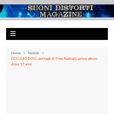
Salta
al
Suoni Distorti
Musica Rock, Metal, Punk e varie sonorità alternative
contenuto
Magazine
Home
Notizie
DOG EAT DOG: dettagli di ‘Free Radicals’, primo album
dopo 17 anni