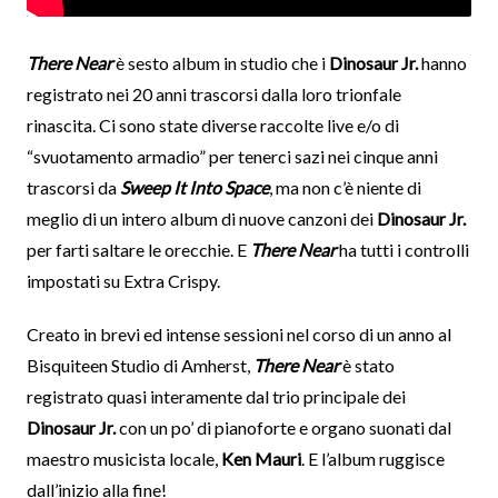
There Near
è sesto album in studio che i
Dinosaur Jr.
hanno
registrato nei 20 anni trascorsi dalla loro trionfale
rinascita. Ci sono state diverse raccolte live e/o di
“svuotamento armadio” per tenerci sazi nei cinque anni
trascorsi da
Sweep It Into Space
, ma non c’è niente di
meglio di un intero album di nuove canzoni dei
Dinosaur Jr.
per farti saltare le orecchie. E
There Near
ha tutti i controlli
impostati su Extra Crispy.
Creato in brevi ed intense sessioni nel corso di un anno al
Bisquiteen Studio di Amherst,
There Near
è stato
registrato quasi interamente dal trio principale dei
Dinosaur Jr.
con un po’ di pianoforte e organo suonati dal
maestro musicista locale,
Ken Mauri
. E l’album ruggisce
dall’inizio alla fine!