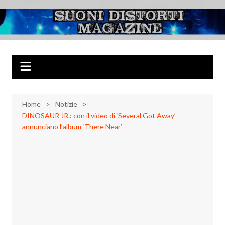
Salta
al
Suoni Distorti
Musica Rock, Metal, Punk e varie sonorità alternative
contenuto
Magazine
Home
Notizie
DINOSAUR JR.: con il video di ‘Several Got Away’
annunciano l’album ‘There Near’