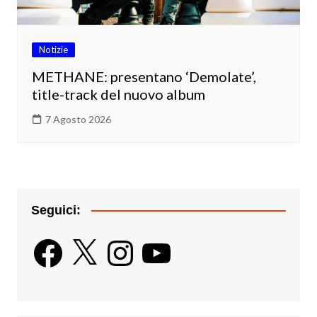
Notizie
METHANE: presentano ‘Demolate’,
title-track del nuovo album
7 Agosto 2026
Seguici:
Facebook
X
Instagram
YouTube