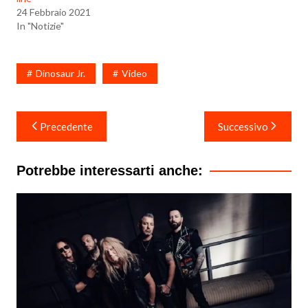
24 Febbraio 2021
In "Notizie"
Dinosaur Jr.
Video
Navigazione
Precedente
Successivo
articoli
Potrebbe interessarti anche: