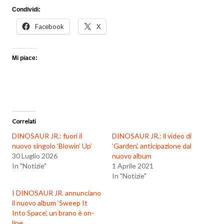
Condividi:
Facebook
X
Mi piace:
Correlati
DINOSAUR JR.: fuori il
DINOSAUR JR.: il video di
nuovo singolo ‘Blowin’ Up’
‘Garden’, anticipazione dal
30 Luglio 2026
nuovo album
In "Notizie"
1 Aprile 2021
In "Notizie"
I DINOSAUR JR. annunciano
il nuovo album ‘Sweep It
Into Space’, un brano è on-
line