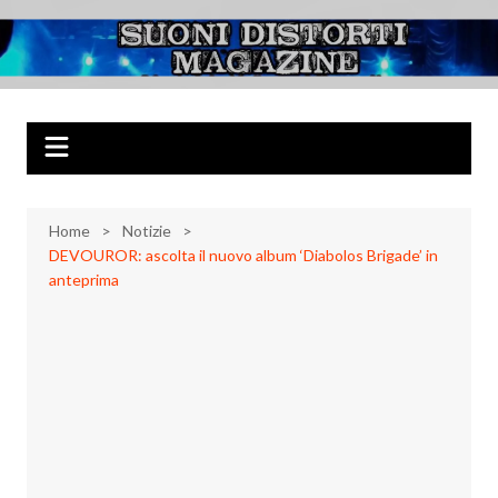
Salta
al
Suoni Distorti
Musica Rock, Metal, Punk e varie sonorità alternative
contenuto
Magazine
Home
Notizie
DEVOUROR: ascolta il nuovo album ‘Diabolos Brigade’ in
anteprima