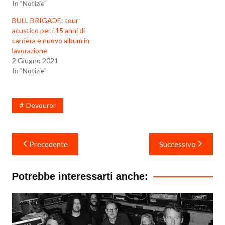
In "Notizie"
BULL BRIGADE: tour
acustico per i 15 anni di
carriera e nuovo album in
lavorazione
2 Giugno 2021
In "Notizie"
Devouror
Navigazione
Precedente
Successivo
articoli
Potrebbe interessarti anche: