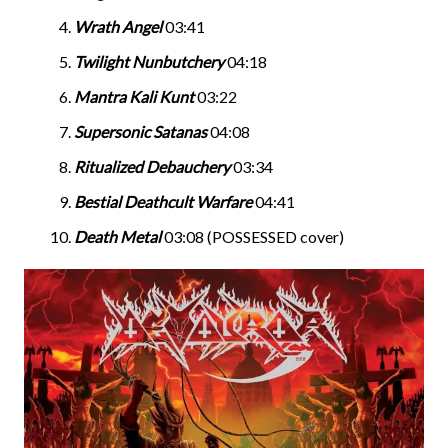
Wrath Angel
03:41
Twilight Nunbutchery
04:18
Mantra Kali Kunt
03:22
Supersonic Satanas
04:08
Ritualized Debauchery
03:34
Bestial Deathcult Warfare
04:41
Death Metal
03:08 (POSSESSED cover)