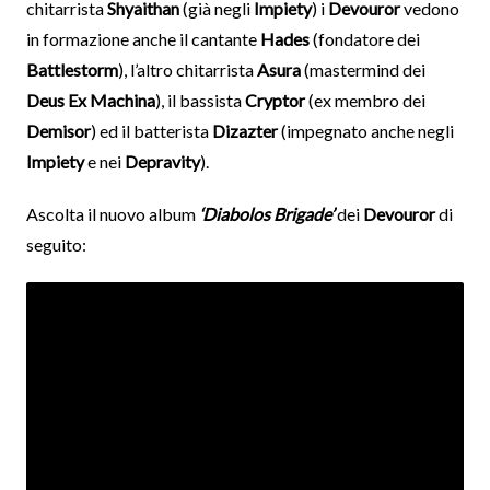
chitarrista
Shyaithan
(già negli
Impiety
) i
Devouror
vedono
in formazione anche il cantante
Hades
(fondatore dei
Battlestorm
), l’altro chitarrista
Asura
(mastermind dei
Deus Ex Machina
), il bassista
Cryptor
(ex membro dei
Demisor
) ed il batterista
Dizazter
(impegnato anche negli
Impiety
e nei
Depravity
).
Ascolta il nuovo album
‘Diabolos Brigade’
dei
Devouror
di
seguito: