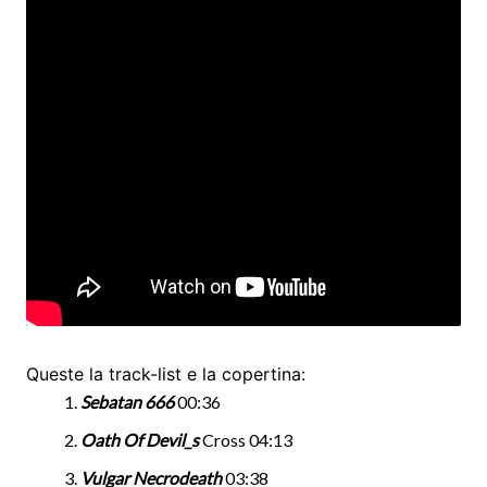
Queste la track-list e la copertina:
Sebatan 666
00:36
Oath Of Devil_s
Cross 04:13
Vulgar Necrodeath
03:38