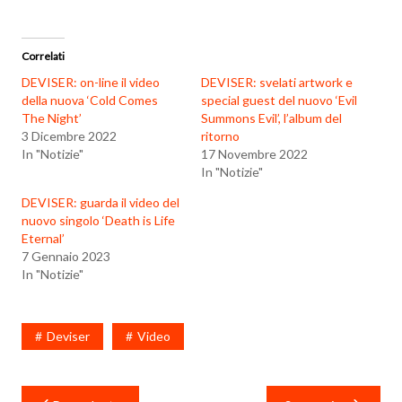
Correlati
DEVISER: on-line il video
DEVISER: svelati artwork e
della nuova ‘Cold Comes
special guest del nuovo ‘Evil
The Night’
Summons Evil’, l’album del
3 Dicembre 2022
ritorno
In "Notizie"
17 Novembre 2022
In "Notizie"
DEVISER: guarda il video del
nuovo singolo ‘Death is Life
Eternal’
7 Gennaio 2023
In "Notizie"
Deviser
Video
Navigazione