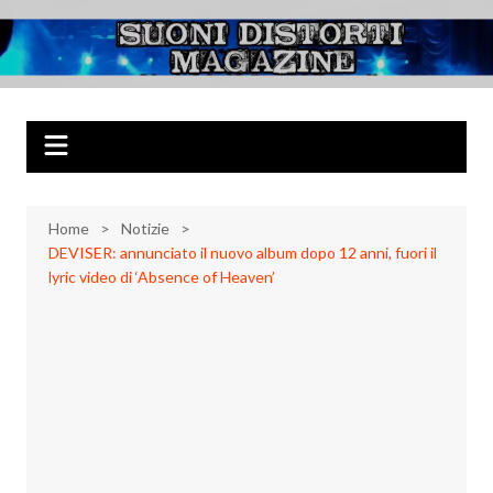
Salta
al
Suoni Distorti
Musica Rock, Metal, Punk e varie sonorità alternative
contenuto
Magazine
Home
Notizie
DEVISER: annunciato il nuovo album dopo 12 anni, fuori il
lyric video di ‘Absence of Heaven’