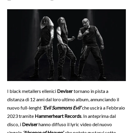
I black metallers ellenici
Deviser
tornano in pista a
distanza di 12 anni dal loro ultimo album, annunciando il
nuovo full-lenght
‘Evil Summons Evil’
che uscirà a Febbraio
2023 tramite
Hammerheart Records
. In anteprima dal
disco, i
Deviser
hanno diffuso il lyric video del nuovo
singolo
‘Absence of Heaven’
, che potete gustarvi sotto.