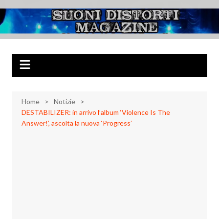
Salta
al
Suoni Distorti
Musica Rock, Metal, Punk e varie sonorità alternative
contenuto
Magazine
Home
Notizie
DESTABILIZER: in arrivo l’album ‘Violence Is The
Answer!’, ascolta la nuova ‘Progress’