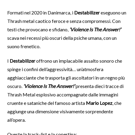
Formati nel 2020 in Danimarca, i
Destabilizer
eseguono un
Thrash metal caotico feroce e senza compromessi. Con
testi che provocano e sfidano,
‘Violence Is The Answer!’
scava nei recessi più oscuri della psiche umana, con un
suono frenetico.
I
Destabilizer
offrono un implacabile assalto sonoro che
spinge i confini dell’aggressività… un’atmosfera
agghiacciante che trasporta gli ascoltatori in un regno più
oscuro.
‘Violence Is The Answer!’
presenta dieci tracce di
Thrash Metal esplosivo accompagnate dalle immagini
cruente e sataniche del famoso artista
Mario Lopez
, che
aggiunge una dimensione visivamente sorprendente
all’opera.
Queste la track-list e la copertina: