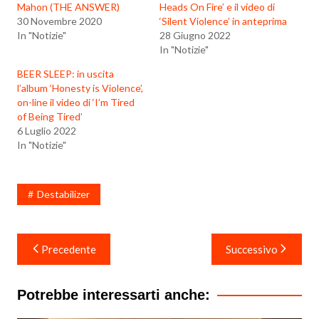
Mahon (THE ANSWER)
Heads On Fire’ e il video di
30 Novembre 2020
‘Silent Violence’ in anteprima
In "Notizie"
28 Giugno 2022
In "Notizie"
BEER SLEEP: in uscita
l’album ‘Honesty is Violence’,
on-line il video di ‘I’m Tired
of Being Tired’
6 Luglio 2022
In "Notizie"
Destabilizer
Navigazione
Precedente
Successivo
articoli
Potrebbe interessarti anche: