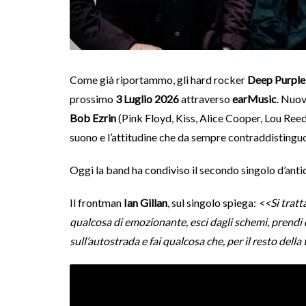
Come già riportammo, gli hard rocker
Deep Purple
prossimo
3 Luglio 2026
attraverso
earMusic
. Nuov
Bob Ezrin
(Pink Floyd, Kiss, Alice Cooper, Lou Reed)
suono e l’attitudine che da sempre contraddistingu
Oggi la band ha condiviso il secondo singolo d’anti
Il frontman
Ian Gillan
, sul singolo spiega:
<<Si tratta
qualcosa di emozionante, esci dagli schemi, prendi q
sull’autostrada e fai qualcosa che, per il resto dell