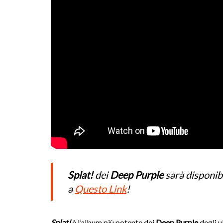
Splat!
dei
Deep Purple
sarà disponibi
a
Questo Link
!
Splat!
è l’album più potente dei
Deep Purple
degli u