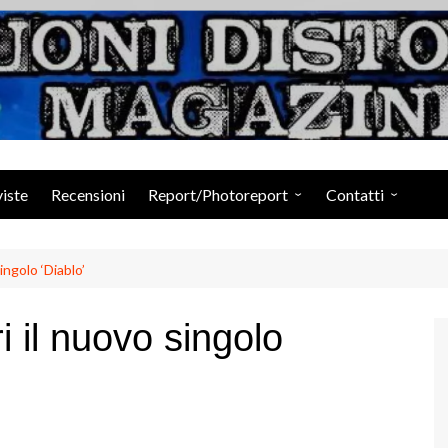
Suoni Distorti Ma
viste
Recensioni
Report/Photoreport
Contatti
Photogallery da Facebook
Staff
ngolo ‘Diablo’
il nuovo singolo