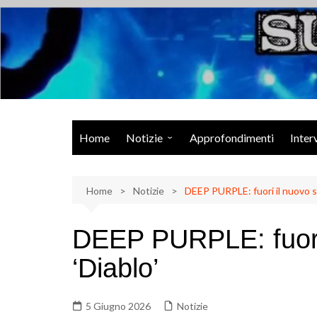
Salta
al
contenuto
Musica Rock, Metal, Punk e varie sonorità alternative
Home
Notizie
Approfondimenti
Inter
Rock Talk
Home
Eventi
Notizie
DEEP PURPLE: fuori il nuovo si
Video
DEEP PURPLE: fuori 
Libri
‘Diablo’
5 Giugno 2026
Notizie