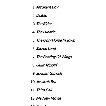
Arrogant Boy
Diablo
The Rider
The Lunatic
The Only Horse In Town
Sacred Land
The Beating Of Wings
Guilt Trippin’
Scriblin’ Gib’rish
Jessica’s Bra
Third Call
My New Movie