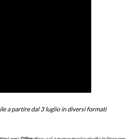
le a partire dal 3 luglio in diversi formati
ltimi anni.
Gillan
dice:
<<La nuova musica risulta in linea con