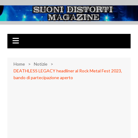
Salta
al
Suoni Distorti
Musica Rock, Metal, Punk e varie sonorità alternative
contenuto
Magazine
Home
Notizie
DEATHLESS LEGACY headliner al Rock Metal Fest 2023,
bando di partecipazione aperto