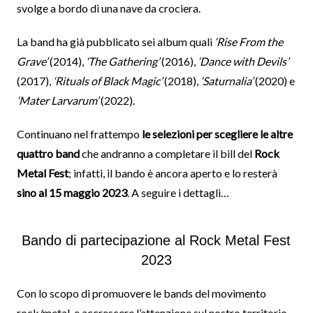
svolge a bordo di una nave da crociera.
La band ha già pubblicato sei album quali
‘Rise From the
Grave’
(2014),
‘The Gathering’
(2016),
‘Dance with Devils’
(2017),
‘Rituals of Black Magic’
(2018),
‘Saturnalia’
(2020) e
‘Mater Larvarum’
(2022).
Continuano nel frattempo
le selezioni per scegliere le altre
quattro band
che andranno a completare il bill del
Rock
Metal Fest
; infatti, il bando è ancora aperto e lo resterà
sino al 15 maggio 2023
. A seguire i dettagli…
Bando di partecipazione al Rock Metal Fest
2023
Con lo scopo di promuovere le bands del movimento
rock/metal, e accrescere l’attenzione sul nostro territorio