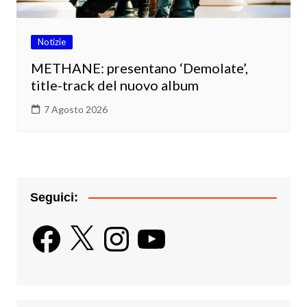
Notizie
METHANE: presentano ‘Demolate’,
title-track del nuovo album
7 Agosto 2026
Seguici:
Facebook
X
Instagram
YouTube