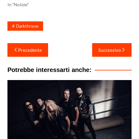
In "Notizie"
Darkthrone
Navigazione
Precedente
Successivo
articoli
Potrebbe interessarti anche: