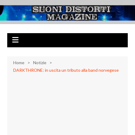
Salta
al
Suoni Distorti
Musica Rock, Metal, Punk e varie sonorità alternative
contenuto
Magazine
Home
Notizie
DARKTHRONE: in uscita un tributo alla band norvegese