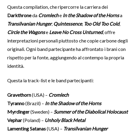
Questa compilation, che ripercorre la carriera dei
Darkthrone
da
Cromlech
e
In the Shadow of the Horns
a
Transilvanian Hunger
,
Quintessence
,
Too Old Too Cold
,
Circle the Wagons
e
Leave No Cross Unturned
, offre
interpretazioni personali piuttosto che copie carbone degli
originali. Ogni band partecipante ha affrontato i brani con
rispetto per la fonte, aggiungendo al contempo la propria
identità.
Questa la track-list e le band partecipanti:
Gravethorn
(USA) –
Cromlech
Tyranno
(Brazil) –
In the Shadow of the Horns
Myrdinger
(Sweden) –
Summer of the Diabolical Holocaust
Vephar
(Poland) –
Unholy Black Metal
Lamenting Satanas
(USA) –
Transilvanian Hunger