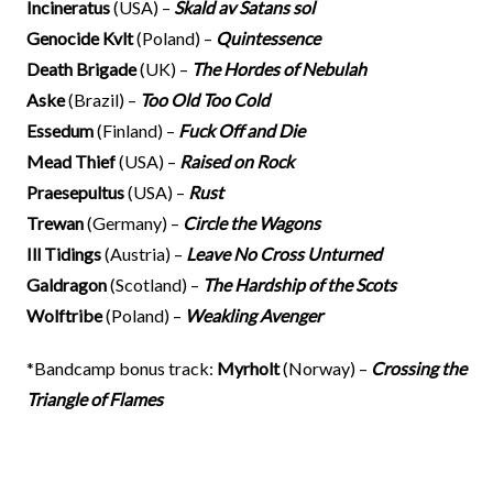
Incineratus
(USA) –
Skald av Satans sol
Genocide Kvlt
(Poland) –
Quintessence
Death Brigade
(UK) –
The Hordes of Nebulah
Aske
(Brazil) –
Too Old Too Cold
Essedum
(Finland) –
Fuck Off and Die
Mead Thief
(USA) –
Raised on Rock
Praesepultus
(USA) –
Rust
Trewan
(Germany) –
Circle the Wagons
Ill Tidings
(Austria) –
Leave No Cross Unturned
Galdragon
(Scotland) –
The Hardship of the Scots
Wolftribe
(Poland) –
Weakling Avenger
*Bandcamp bonus track:
Myrholt
(Norway) –
Crossing the
Triangle of Flames