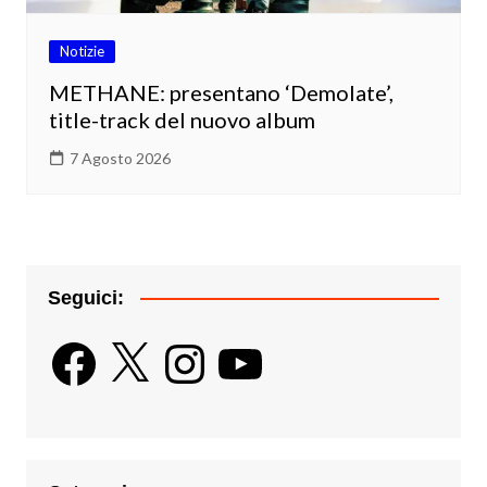
Notizie
METHANE: presentano ‘Demolate’,
title-track del nuovo album
7 Agosto 2026
Seguici:
Facebook
X
Instagram
YouTube