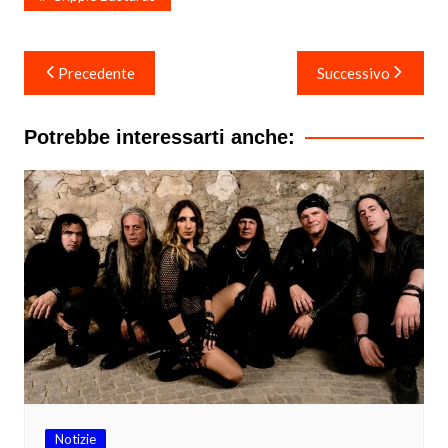
Navigazione
Precedente
Successivo
articoli
Potrebbe interessarti anche:
Notizie