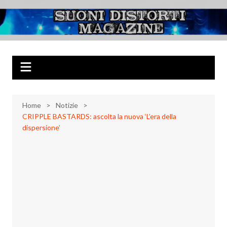
Salta
al
Suoni Distorti
Musica Rock, Metal, Punk e varie sonorità alternative
contenuto
Magazine
Home
Notizie
CRIPPLE BASTARDS: ascolta la nuova ‘L’era della
dispersione’