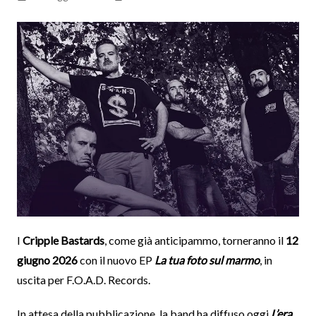
I
Cripple Bastards
, come già anticipammo, torneranno il
12
giugno 2026
con il nuovo EP
La tua foto sul marmo
, in
uscita per F.O.A.D. Records.
In attesa della pubblicazione, la band ha diffuso oggi
L’era