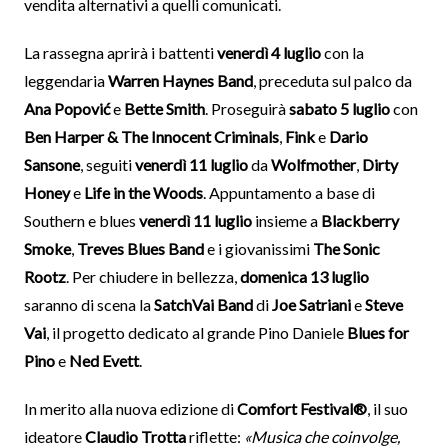
vendita alternativi a quelli comunicati.
La rassegna aprirà i battenti
venerdì 4 luglio
con la
leggendaria
Warren Haynes Band
, preceduta sul palco da
Ana Popović
e
Bette Smith
. Proseguirà
sabato 5 luglio
con
Ben Harper & The Innocent Criminals
,
Fink
e
Dario
Sansone
, seguiti
venerdì 11 luglio
da
Wolfmother
,
Dirty
Honey
e
Life in the Woods
. Appuntamento a base di
Southern e blues
venerdì 11 luglio
insieme a
Blackberry
Smoke
,
Treves Blues Band
e i giovanissimi
The Sonic
Rootz
. Per chiudere in bellezza,
domenica 13 luglio
saranno di scena la
SatchVai Band
di
Joe Satriani
e
Steve
Vai
, il progetto dedicato al grande Pino Daniele
Blues for
Pino
e
Ned Evett
.
In merito alla nuova edizione di
Comfort Festival®
, il suo
ideatore
Claudio Trotta
riflette:
«Musica che coinvolge,