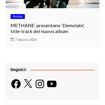
Notizie
METHANE: presentano ‘Demolate’,
title-track del nuovo album
7 Agosto 2026
Seguici:
Facebook
X
Instagram
YouTube