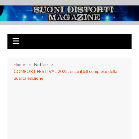
Salta
al
Suoni Distorti
Musica Rock, Metal, Punk e varie sonorità alternative
contenuto
Magazine
Home
Notizie
COMFORT FESTIVAL 2025: ecco il bill completo della
quarta edizione