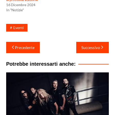
16 Dicembre 2024
In "Notizie"
Eventi
Navigazione
Precedente
Successivo
articoli
Potrebbe interessarti anche: