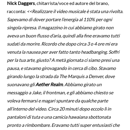
Nick Daggers
, chitarrista/voce ed autore del brano,
racconta:
<<Realizzare il video musicale è stata una rivolta.
Sapevamo di dover portare l’energia al 110% per ogni
singola ripresa. Il magazzino in cui abbiamo girato non
aveva un buon flusso d’aria, quindi alla fine eravamo tutti
sudati da morire. Ricordo che dopo circa 3 o 4 ore mi era
venuta la nausea per aver fatto tanto headbanging. Soffri
per la tua arte, giusto? A metà giornata ci siamo presi una
pausa, e stavamo girovagando in cerca di cibo. Stavamo
girando lungo la strada da The Marquis a Denver, dove
suonavano gli
Aether Realm
. Abbiamo girato un
messaggio a Jake, il frontman, e gli abbiamo chiesto se
voleva fermarsi e magari spuntare da qualche parte
all’interno del video. Circa 20 minuti dopo eccolo lì in
pantaloni di tuta e una camicia hawaiana sbottonata
pronto a rimbombare. Eravamo tutti super entusiasti che