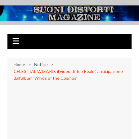
Salta
al
Suoni Distorti
Musica Rock, Metal, Punk e varie sonorità alternative
contenuto
Magazine
Home
Notizie
CELESTIAL WIZARD: il video di ‘Ice Realm’, anticipazione
dall’album ‘Winds of the Cosmos’