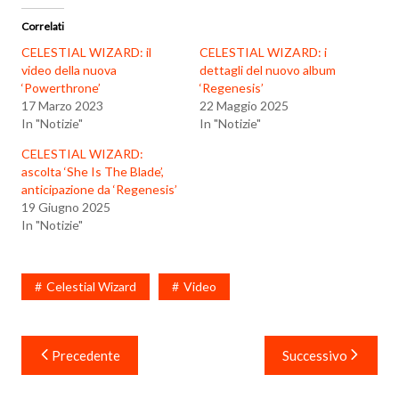
Correlati
CELESTIAL WIZARD: il
CELESTIAL WIZARD: i
video della nuova
dettagli del nuovo album
‘Powerthrone’
‘Regenesis’
17 Marzo 2023
22 Maggio 2025
In "Notizie"
In "Notizie"
CELESTIAL WIZARD:
ascolta ‘She Is The Blade’,
anticipazione da ‘Regenesis’
19 Giugno 2025
In "Notizie"
Celestial Wizard
Video
Navigazione
Precedente
Successivo
articoli